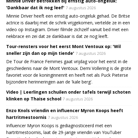
Minnie Driver betrokken bij ernstig auto-ongeluk:
'Dankbaar dat ik nog leef'
7 augustus 2026
Minnie Driver heeft een ernstig auto-ongeluk gehad. De Britse
actrice is daarbij met de schrik vrijgekomen, vertelde ze in een
video op Instagram. Driver filmde zichzelf vanuit bed met een
nekbrace en zei dat ze dankbaar is dat ze nog leeft.
Tour-rensters voor het eerst Mont Ventoux op: 'Wil
sneller zijn dan op mijn tiende'
7 augustus 2026
De Tour de France Femmes gaat vrijdag voor het eerst in de
geschiedenis naar de Mont Ventoux. Demi Vollering is de grote
favoriet voor de koninginnenrit en heeft net als Puck Pieterse
bijzondere herinneringen aan de 'kale berg'.
Video | Leerlingen schuilen onder tafels terwijl schoten
klinken op Thaise school
7 augustus 2026
Enzo Knols vriendin en influencer Myron Koops heeft
hartritmestoornis
7 augustus 2026
Influencer Myron Koops is gediagnosticeerd met een
hartritmestoornis, laat de 29-jarige vriendin van YouTuber