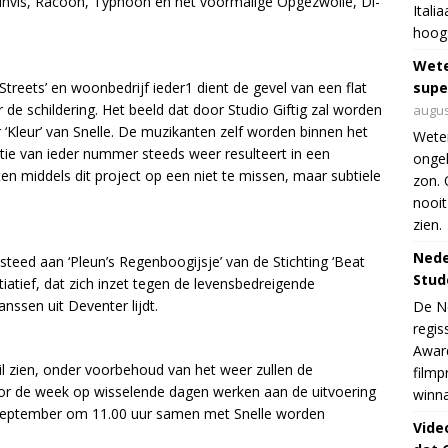
pinvis, Racoon, Typhoon en het voormalige Opgezwolle, Di-
Itali
hoogs
Wet
supe
Streets’ en woonbedrijf ieder1 dient de gevel van een flat
 de schildering. Het beeld dat door Studio Giftig zal worden
augus
Kleur’ van Snelle. De muzikanten zelf worden binnen het
Weten
atie van ieder nummer steeds weer resulteert in een
ongek
en middels dit project op een niet te missen, maar subtiele
zon. 
nooit
zien.
Nede
steed aan ‘Pleun’s Regenboogijsje’ van de Stichting ‘Beat
Stud
tiatief, dat zich inzet tegen de levensbedreigende
nssen uit Deventer lijdt.
De Ne
regis
Award
il zien, onder voorbehoud van het weer zullen de
filmp
or de week op wisselende dagen werken aan de uitvoering
winna
2 september om 11.00 uur samen met Snelle worden
Vide