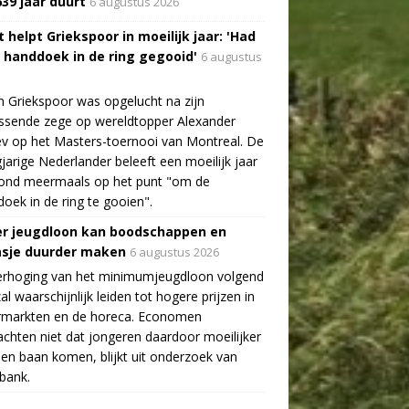
639 jaar duurt
6 augustus 2026
 helpt Griekspoor in moeilijk jaar: 'Had
a handdoek in de ring gegooid'
6 augustus
n Griekspoor was opgelucht na zijn
ssende zege op wereldtopper Alexander
v op het Masters-toernooi van Montreal. De
gjarige Nederlander beleeft een moeilijk jaar
tond meermaals op het punt "om de
oek in de ring te gooien".
r jeugdloon kan boodschappen en
asje duurder maken
6 augustus 2026
erhoging van het minimumjeugdloon volgend
zal waarschijnlijk leiden tot hogere prijzen in
rmarkten en de horeca. Economen
chten niet dat jongeren daardoor moeilijker
en baan komen, blijkt uit onderzoek van
bank.