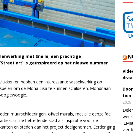
N
amenwerking met Snelle, een prachtige
‘Street art’ is geïnspireerd op het nieuwe nummer
Vide
draa
e vlakken en hebben een interessante wisselwerking op
n spelen om de Mona Lisa te kunnen schilderen. Mondriaan
Door
k Boogiewoogie.
tien
2026
Delen
teden muurschilderingen, ofwel murals, met alle eenzelfde
week 
tiest uit de betreffende stad als inspiratie voor de
iLMet
ikanten en steden aan het project deelgenomen. Eerder ging
vierd