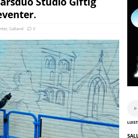
arsduo Studio Giftig
eventer.
nter
,
Salland
0
LUIS
SAL