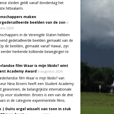
aanse steden geldt vanaf donderdag het
te hittealarm.
enschappers maken
rgedetailleerde beelden van de zon
6
tus 2026
schappers in de Verenigde Staten hebben
end gedetailleerde beelden gemaakt van de
Op de beelden, gemaakt vanaf Hawaï, zijn
 eerder herkende kolkende bewegingen te
rlandse film Waar is mijn libido? wint
ent Academy Award
6 augustus 2026
derlandse film Waar is mijn libido? van
seur Nina Broers heeft een Student Academy
 gewonnen, de belangrijkste internationale
rijs voor studenten. Broers is een van de drie
ars in de categorie experimentele films.
o | Duits orgel wisselt van toon in stuk