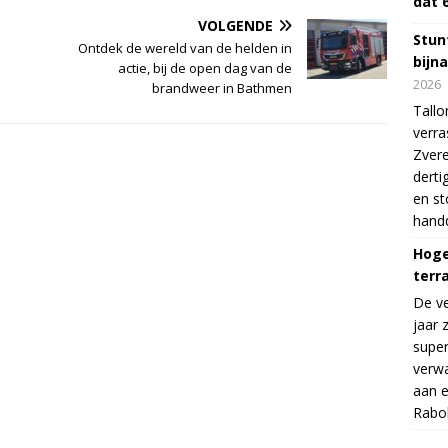
dat 
VOLGENDE
Stunt
Ontdek de wereld van de helden in
bijn
actie, bij de open dag van de
2026
brandweer in Bathmen
Tallo
verra
Zvere
derti
en s
handd
Hoge
terr
De v
jaar 
supe
verwa
aan e
Rabo