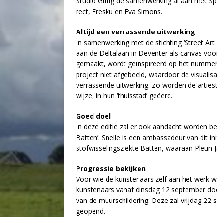
Studio Giftig de samenwerking al aan met S
rect, Fresku en Eva Simons.
Altijd een verrassende uitwerking
In samenwerking met de stichting ‘Street Art 
aan de Deltalaan in Deventer als canvas voor
gemaakt, wordt geïnspireerd op het nummer ‘
project niet afgebeeld, waardoor de visualis
verrassende uitwerking. Zo worden de artiest
wijze, in hun ‘thuisstad’ geëerd.
Goed doel
In deze editie zal er ook aandacht worden be
Batten’. Snelle is een ambassadeur van dit ini
stofwisselingsziekte Batten, waaraan Pleun Ja
Progressie bekijken
Voor wie de kunstenaars zelf aan het werk w
kunstenaars vanaf dinsdag 12 september do
van de muurschildering. Deze zal vrijdag 2
geopend.