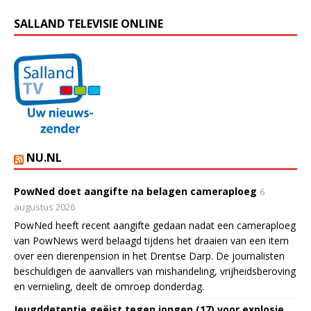
SALLAND TELEVISIE ONLINE
NU.NL
PowNed doet aangifte na belagen cameraploeg
6
augustus 2026
PowNed heeft recent aangifte gedaan nadat een cameraploeg
van PowNews werd belaagd tijdens het draaien van een item
over een dierenpension in het Drentse Darp. De journalisten
beschuldigen de aanvallers van mishandeling, vrijheidsberoving
en vernieling, deelt de omroep donderdag.
Jeugddetentie geëist tegen jongen (17) voor explosie