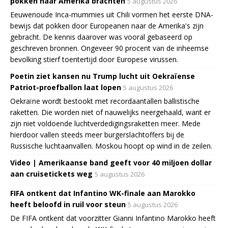
pokken naar Amerika brachten
5 augustus 2026
Eeuwenoude Inca-mummies uit Chili vormen het eerste DNA-
bewijs dat pokken door Europeanen naar de Amerika's zijn
gebracht. De kennis daarover was vooral gebaseerd op
geschreven bronnen. Ongeveer 90 procent van de inheemse
bevolking stierf toentertijd door Europese virussen.
Poetin ziet kansen nu Trump lucht uit Oekraïense
Patriot-proefballon laat lopen
5 augustus 2026
Oekraïne wordt bestookt met recordaantallen ballistische
raketten. Die worden niet of nauwelijks neergehaald, want er
zijn niet voldoende luchtverdedigingsraketten meer. Mede
hierdoor vallen steeds meer burgerslachtoffers bij de
Russische luchtaanvallen. Moskou hoopt op wind in de zeilen.
Video | Amerikaanse band geeft voor 40 miljoen dollar
aan cruisetickets weg
5 augustus 2026
FIFA ontkent dat Infantino WK-finale aan Marokko
heeft beloofd in ruil voor steun
5 augustus 2026
De FIFA ontkent dat voorzitter Gianni Infantino Marokko heeft