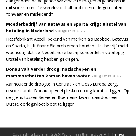
aangeboden de volgende WK-finale te mogen organiseren in
ruil voor steun. De wereldvoetbalbond noemt de geruchten
"onwaar en misleidend".
Moederbedrijf van Batavus en Sparta krijgt uitstel van
betaling in Nederland
5 augustus 2026
Fietsfabrikant Accell, bekend van merken als Babboe, Batavus
en Sparta, blijft financiële problemen houden. Het bedrijf meldt
woensdag dat de Nederlandse bedrijfsonderdelen voorlopig
uitstel van betaling hebben gekregen.
Donau valt verder droog: nazischepen en
mammoetbotten komen boven water
5 augustus 2026
Aanhoudende droogte in Centraal- en Oost-Europa zorgt
ervoor dat de Donau op veel plekken droog komt te liggen. Op
de grens tussen Servië en Roemenië kwam daardoor een
Duitse oorlogsvloot bloot te liggen.
Copyright & kopiëren; 2026|WordPress thema door
MH Themes