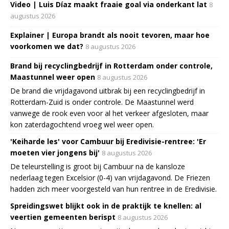
Video | Luis Díaz maakt fraaie goal via onderkant lat
8
augustus 2026
Explainer | Europa brandt als nooit tevoren, maar hoe
voorkomen we dat?
8 augustus 2026
Brand bij recyclingbedrijf in Rotterdam onder controle,
Maastunnel weer open
8 augustus 2026
De brand die vrijdagavond uitbrak bij een recyclingbedrijf in
Rotterdam-Zuid is onder controle. De Maastunnel werd
vanwege de rook even voor al het verkeer afgesloten, maar
kon zaterdagochtend vroeg wel weer open.
'Keiharde les' voor Cambuur bij Eredivisie-rentree: 'Er
moeten vier jongens bij'
8 augustus 2026
De teleurstelling is groot bij Cambuur na de kansloze
nederlaag tegen Excelsior (0-4) van vrijdagavond. De Friezen
hadden zich meer voorgesteld van hun rentree in de Eredivisie.
Spreidingswet blijkt ook in de praktijk te knellen: al
veertien gemeenten berispt
8 augustus 2026