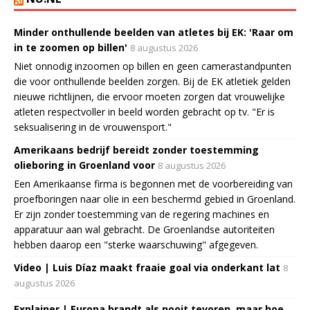
Minder onthullende beelden van atletes bij EK: 'Raar om
in te zoomen op billen'
8 augustus 2026
Niet onnodig inzoomen op billen en geen camerastandpunten
die voor onthullende beelden zorgen. Bij de EK atletiek gelden
nieuwe richtlijnen, die ervoor moeten zorgen dat vrouwelijke
atleten respectvoller in beeld worden gebracht op tv. "Er is
seksualisering in de vrouwensport."
Amerikaans bedrijf bereidt zonder toestemming
olieboring in Groenland voor
8 augustus 2026
Een Amerikaanse firma is begonnen met de voorbereiding van
proefboringen naar olie in een beschermd gebied in Groenland.
Er zijn zonder toestemming van de regering machines en
apparatuur aan wal gebracht. De Groenlandse autoriteiten
hebben daarop een "sterke waarschuwing" afgegeven.
Video | Luis Díaz maakt fraaie goal via onderkant lat
8
augustus 2026
Explainer | Europa brandt als nooit tevoren, maar hoe