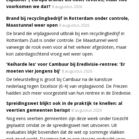
voorkomen we dat?
8 augustus 2026
Brand bij recyclingbedrijf in Rotterdam onder controle,
Maastunnel weer open
8 augustus 2026
De brand die vrijdagavond uitbrak bij een recyclingbedrijf in
Rotterdam-Zuid is onder controle. De Maastunnel werd
vanwege de rook even voor al het verkeer afgesloten, maar
kon zaterdagochtend vroeg wel weer open.
'Keiharde les' voor Cambuur bij Eredivisie-rentree: 'Er
moeten vier jongens bij'
8 augustus 2026
De teleurstelling is groot bij Cambuur na de kansloze
nederlaag tegen Excelsior (0-4) van vrijdagavond. De Friezen
hadden zich meer voorgesteld van hun rentree in de Eredivisie.
Spreidingswet blijkt ook in de praktijk te knellen: al
veertien gemeenten berispt
8 augustus 2026
Nog eens veertien gemeenten zijn deze week onder toezicht
geplaatst omdat ze de spreidingswet niet uitvoeren. Uit
evaluaties blijkt bovendien dat de wet op sommige vlakken
niet goed werkt. Daarmee ligt er een stevige opdracht voor