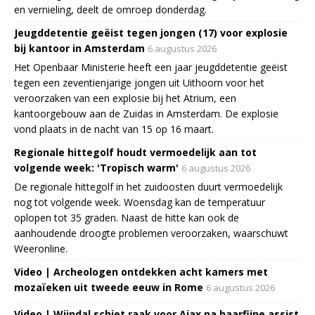
en vernieling, deelt de omroep donderdag.
Jeugddetentie geëist tegen jongen (17) voor explosie
bij kantoor in Amsterdam
6 augustus 2026
Het Openbaar Ministerie heeft een jaar jeugddetentie geëist
tegen een zeventienjarige jongen uit Uithoorn voor het
veroorzaken van een explosie bij het Atrium, een
kantoorgebouw aan de Zuidas in Amsterdam. De explosie
vond plaats in de nacht van 15 op 16 maart.
Regionale hittegolf houdt vermoedelijk aan tot
volgende week: 'Tropisch warm'
6 augustus 2026
De regionale hittegolf in het zuidoosten duurt vermoedelijk
nog tot volgende week. Woensdag kan de temperatuur
oplopen tot 35 graden. Naast de hitte kan ook de
aanhoudende droogte problemen veroorzaken, waarschuwt
Weeronline.
Video | Archeologen ontdekken acht kamers met
mozaïeken uit tweede eeuw in Rome
6 augustus 2026
Video | Wijndal schiet raak voor Ajax na haarfijne assist