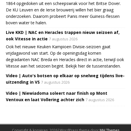
1864 opgedoken uit een scheepswrak voor het Britse Dover.
De KU Leuven en de Ierse brouwerij willen het bier graag
onderzoeken. Daarom probeert Panis meer Guiness-flessen
boven water te halen.
Live KKD | NAC en Heracles trappen nieuw seizoen af,
ook Vitesse in actie
7 augustus 2026
Ook het nieuwe Keuken Kampioen Divisie-seizoen gaat
vrijdagavond van start. Op de openingsdag komen
degradanten NAC Breda en Heracles direct in actie, terwijl ook
Vitesse aan het seizoen begint. Bekijk hier de tussenstanden.
Video | Auto's botsen op elkaar op snelweg tijdens live-
uitzending in VS
7 augustus 2026
Video | Niewiadoma soleert naar finish op Mont
Ventoux en laat Vollering achter zich
7 augustus 2026
Copyright & kopiëren; 2026|WordPress thema door
MH Themes