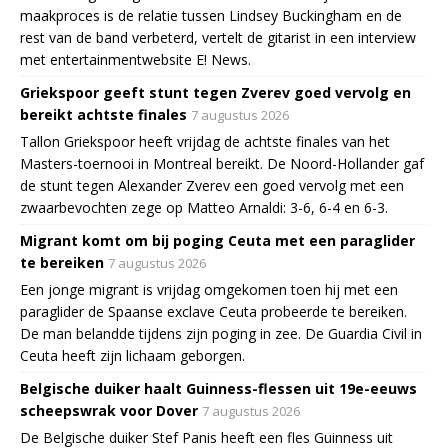
maakproces is de relatie tussen Lindsey Buckingham en de
rest van de band verbeterd, vertelt de gitarist in een interview
met entertainmentwebsite E! News.
Griekspoor geeft stunt tegen Zverev goed vervolg en
bereikt achtste finales
7 augustus 2026
Tallon Griekspoor heeft vrijdag de achtste finales van het
Masters-toernooi in Montreal bereikt. De Noord-Hollander gaf
de stunt tegen Alexander Zverev een goed vervolg met een
zwaarbevochten zege op Matteo Arnaldi: 3-6, 6-4 en 6-3.
Migrant komt om bij poging Ceuta met een paraglider
te bereiken
7 augustus 2026
Een jonge migrant is vrijdag omgekomen toen hij met een
paraglider de Spaanse exclave Ceuta probeerde te bereiken.
De man belandde tijdens zijn poging in zee. De Guardia Civil in
Ceuta heeft zijn lichaam geborgen.
Belgische duiker haalt Guinness-flessen uit 19e-eeuws
scheepswrak voor Dover
7 augustus 2026
De Belgische duiker Stef Panis heeft een fles Guinness uit