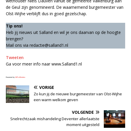
wethouder Niels Dauven vanuit de gemeente Valkenburg aan
de Geul zijn genomineerd. De waarnemend burgemeester van
Olst-Wijhe verblijft dus in goed gezelschap.
Tip ons!
Heb jij nieuws uit Salland en wil je ons daarvan op de hoogte
brengen?
Mail ons via redactie@salland1.nl
Tweeten
Ga voor meer info naar www.Salland1.nl
Powered by
WPeMatico
VORIGE
Zo kun jij de nieuwe burgemeester van Olst-Wijhe
een warm welkom geven
VOLGENDE
Snelrechtzaak mishandeling Deventer allerlaatste
moment uitgesteld