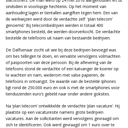
slachtoffers. De man werd op 24 mei 2016 aangehouden en zit
sindsdien in voorlopige hechtenis. Op het moment van
aanhouding lagen er tientallen aangiften tegen hem. Een van
de werkwijzen werd door de verdachte zelf ‘plan telecom’
genoemd.’ Bij telecombedrijven werden in totaal 400
smartphones besteld, die werden doorverkocht. De verdachte
bestelde de telefoons uit naam van bestaande bedrijven.
De Dalfsenaar zocht uit wie bij deze bedrijven bevoegd was
om bes tellingen te doen, en vervalste vervolgens volmachten
of paspoorten van deze persoon. Bij de aflevering van de
telefoons stond de verdachte of een katvanger de koerier op
te wachten en nam, wederom met valse papieren, de
telefoons in ontvangst. De waarde van de bestelde Iphones
ligt rond de 250.000 euro en ook is met de smartphones voor
tienduizenden euro’s gebeld naar onder andere goksites.
Na ‘plan telecom’ ontwikkelde de verdachte ‘plan vacature’. Hij
plaatste op een vacaturesite namens grote bedrijven
vacatures. Aan de sollicitanten werd vervolgens gevraagd om
zich te identificeren. Ook werd gevraagd om 1 euro over te