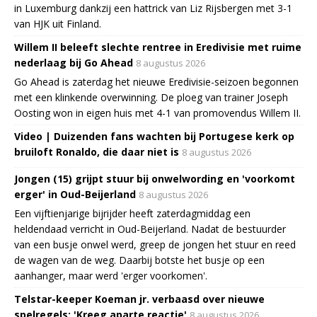
in Luxemburg dankzij een hattrick van Liz Rijsbergen met 3-1
van HJK uit Finland.
Willem II beleeft slechte rentree in Eredivisie met ruime
nederlaag bij Go Ahead
8 augustus 2026
Go Ahead is zaterdag het nieuwe Eredivisie-seizoen begonnen
met een klinkende overwinning. De ploeg van trainer Joseph
Oosting won in eigen huis met 4-1 van promovendus Willem II.
Video | Duizenden fans wachten bij Portugese kerk op
bruiloft Ronaldo, die daar niet is
8 augustus 2026
Jongen (15) grijpt stuur bij onwelwording en 'voorkomt
erger' in Oud-Beijerland
8 augustus 2026
Een vijftienjarige bijrijder heeft zaterdagmiddag een
heldendaad verricht in Oud-Beijerland. Nadat de bestuurder
van een busje onwel werd, greep de jongen het stuur en reed
de wagen van de weg. Daarbij botste het busje op een
aanhanger, maar werd 'erger voorkomen'.
Telstar-keeper Koeman jr. verbaasd over nieuwe
spelregels: 'Kreeg aparte reactie'
8 augustus 2026