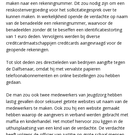
maken naar een rekeningnummer. Dit zou nodig zijn om een
reiskostenvergoeding voor het sollicitatiegesprek over te
kunnen maken. In werkelijkheid opende de verdachte op naam
van de benadeelde een rekeningnummer, waarvoor de
benadeelden zonder dit te beseffen een identificatiestorting
van 1 euro deden. Vervolgens werden bij diverse
creditcardmaatschappijen creditcards aangevraagd voor de
geopende rekeningen.
Tot slot deden zes directieleden van bedrijven aangifte tegen
de Dalfsenaar, omdat hij met vervalste papieren
telefoonabonnementen en online bestellingen zou hebben
gedaan.
De man zou ook twee medewerkers van Jeugdzorg hebben
lastig gevallen door seksueel getinte websites uit naam van de
medewerkers te maken. Ook zou hij een website gemaakt
hebben waarop de aangevers in verband werden gebracht met
maffia en kinderhandel. Het motief hiervoor zou liggen in de
uithuisplaatsing van een kind van de verdachte. De verdachte
heeft volgens de officier van justitie op grote schaal mensen