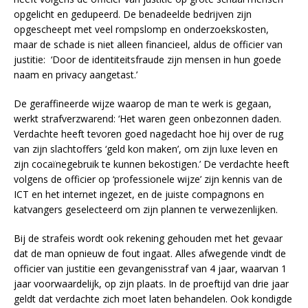
opgelicht en gedupeerd. De benadeelde bedrijven zijn
opgescheept met veel rompslomp en onderzoekskosten,
maar de schade is niet alleen financieel, aldus de officier van
justitie: ‘Door de identiteitsfraude zijn mensen in hun goede
naam en privacy aangetast.’
De geraffineerde wijze waarop de man te werk is gegaan,
werkt strafverzwarend: ‘Het waren geen onbezonnen daden.
Verdachte heeft tevoren goed nagedacht hoe hij over de rug
van zijn slachtoffers ‘geld kon maken’, om zijn luxe leven en
zijn cocaïnegebruik te kunnen bekostigen.’ De verdachte heeft
volgens de officier op ‘professionele wijze’ zijn kennis van de
ICT en het internet ingezet, en de juiste compagnons en
katvangers geselecteerd om zijn plannen te verwezenlijken.
Bij de strafeis wordt ook rekening gehouden met het gevaar
dat de man opnieuw de fout ingaat. Alles afwegende vindt de
officier van justitie een gevangenisstraf van 4 jaar, waarvan 1
jaar voorwaardelijk, op zijn plaats. In de proeftijd van drie jaar
geldt dat verdachte zich moet laten behandelen. Ook kondigde