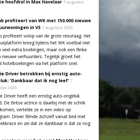
te hoofdrol in Max Havelaar
7 augustus
nb profiteert van WK met 150.000 nieuwe
uurwoningen in VS
7 augustus 2026
b profiteert volop van de grote reisvraag. Het
urplatform kreeg tijdens het WK voetbal niet
n veel extra boekingen, maar ook een flinke
 nieuwe verhuurders. Tegelijk groeit het
l hotelboekingen via het platform snel.
ie Driver betrokken bij ernstig auto-
luk: 'Dankbaar dat ik nog leef'
7
tus 2026
e Driver heeft een ernstig auto-ongeluk
. De Britse actrice is daarbij met de schrik
ekomen, vertelde ze in een video op
gram. Driver filmde zichzelf vanuit bed met
ekbrace en zei dat ze dankbaar is dat ze nog