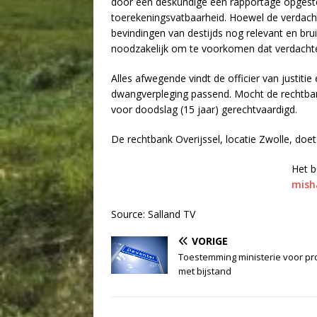
door een deskundige een rapportage opgestel
toerekeningsvatbaarheid. Hoewel de verdach
bevindingen van destijds nog relevant en bruik
noodzakelijk om te voorkomen dat verdachte 
Alles afwegende vindt de officier van justiti
dwangverpleging passend. Mocht de rechtba
voor doodslag (15 jaar) gerechtvaardigd.
De rechtbank Overijssel, locatie Zwolle, doet 
Het b
mish
Source: Salland TV
VORIGE
Toestemming ministerie voor pr
met bijstand