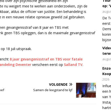
Tour
d over zijn psychische gesteldheid en zijn
op: '
te nu weigert mee te werken aan onderzoeken, zijn de
augus
baar, aldus de officier van justitie. Een behandeling is
in een nieuwe relatie opnieuw geweld zal gebruiken.
De To
eerst
e een gevangenisstraf van 8 jaar en TBS met
Demi 
nk geen TBS opleggen, dan is de maximale gevangenisstraf
konin
bijzo
Vide
op 18 juli uitspraak.
terw
augus
ericht
8 jaar gevangenisstraf en TBS voor fatale
andeling Deventer
verscheen eerst op
Salland TV
.
Enzo
Koop
2026
VOLGENDE
Influ
oef
Samen de leegstand te lijf
een h
van 
Insta
hartr