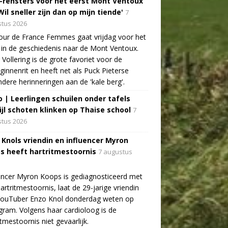
-rensters voor het eerst Mont Ventoux
Wil sneller zijn dan op mijn tiende'
7
tus 2026
ur de France Femmes gaat vrijdag voor het
 in de geschiedenis naar de Mont Ventoux.
Vollering is de grote favoriet voor de
ginnenrit en heeft net als Puck Pieterse
ndere herinneringen aan de 'kale berg'.
o | Leerlingen schuilen onder tafels
ijl schoten klinken op Thaise school
7
tus 2026
 Knols vriendin en influencer Myron
s heeft hartritmestoornis
7 augustus
encer Myron Koops is gediagnosticeerd met
artritmestoornis, laat de 29-jarige vriendin
YouTuber Enzo Knol donderdag weten op
gram. Volgens haar cardioloog is de
itmestoornis niet gevaarlijk.