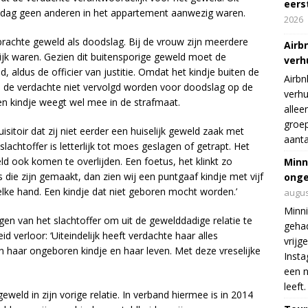
eers
 dag geen anderen in het appartement aanwezig waren.
2026
gebrachte geweld als doodslag. Bij de vrouw zijn meerdere
Airb
lijk waren. Gezien dit buitensporige geweld moet de
verh
aldus de officier van justitie. Omdat het kindje buiten de
Airbn
 de verdachte niet vervolgd worden voor doodslag op de
verhu
en kindje weegt wel mee in de strafmaat.
allee
groep
isitoir dat zij niet eerder een huiselijk geweld zaak met
aanta
slachtoffer is letterlijk tot moes geslagen of getrapt. Het
weld ook komen te overlijden. Een foetus, het klinkt zo
Minn
s die zijn gemaakt, dan zien wij een puntgaaf kindje met vijf
onge
 elke hand. Een kindje dat niet geboren mocht worden.’
augus
Minni
gen van het slachtoffer om uit de gewelddadige relatie te
gehad
d verloor: ‘Uiteindelijk heeft verdachte haar alles
vrijg
n haar ongeboren kindje en haar leven. Met deze vreselijke
Insta
een n
leeft.
eweld in zijn vorige relatie. In verband hiermee is in 2014