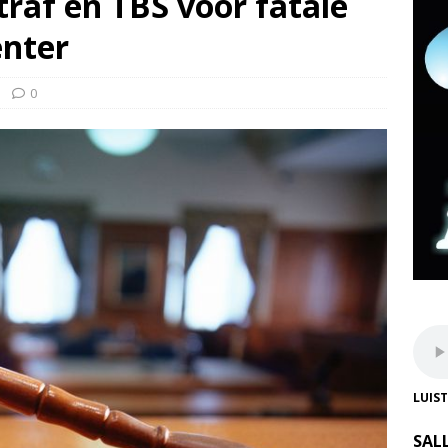
traf en TBS voor fatale
enter
0
LUIS
SAL