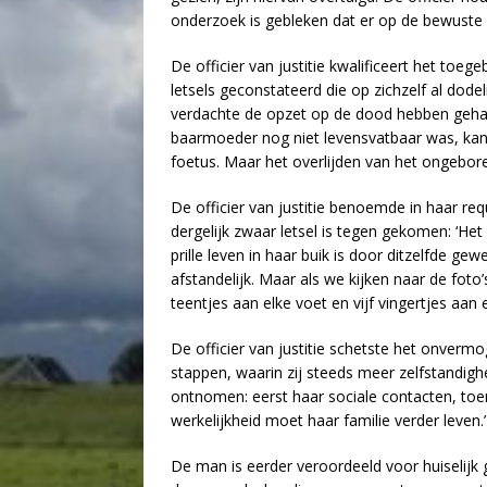
onderzoek is gebleken dat er op de bewuste
De officier van justitie kwalificeert het toe
letsels geconstateerd die op zichzelf al dode
verdachte de opzet op de dood hebben gehad, 
baarmoeder nog niet levensvatbaar was, kan
foetus. Maar het overlijden van het ongebor
De officier van justitie benoemde in haar requ
dergelijk zwaar letsel is tegen gekomen: ‘Het 
prille leven in haar buik is door ditzelfde ge
afstandelijk. Maar als we kijken naar de foto’
teentjes aan elke voet en vijf vingertjes aan
De officier van justitie schetste het onvermo
stappen, waarin zij steeds meer zelfstandighei
ontnomen: eerst haar sociale contacten, toe
werkelijkheid moet haar familie verder leven.’
De man is eerder veroordeeld voor huiselijk g