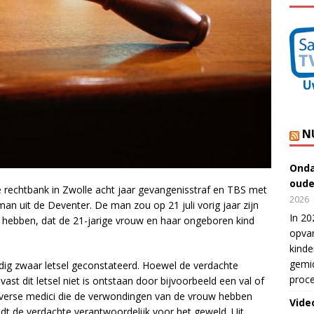
N
Onda
oude
de rechtbank in Zwolle acht jaar gevangenisstraf en TBS met
2026
an uit de Deventer. De man zou op 21 juli vorig jaar zijn
In 20
hebben, dat de 21-jarige vrouw en haar ongeboren kind
opvan
kinde
gemid
dig zwaar letsel geconstateerd. Hoewel de verdachte
proce
 vast dit letsel niet is ontstaan door bijvoorbeeld een val of
iverse medici die de verwondingen van de vrouw hebben
Vide
oudt de verdachte verantwoordelijk voor het geweld. Uit