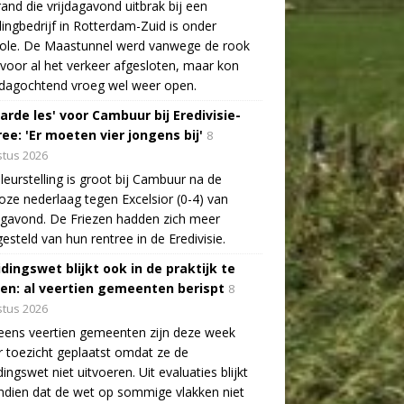
and die vrijdagavond uitbrak bij een
lingbedrijf in Rotterdam-Zuid is onder
role. De Maastunnel werd vanwege de rook
voor al het verkeer afgesloten, maar kon
dagochtend vroeg wel weer open.
arde les' voor Cambuur bij Eredivisie-
ee: 'Er moeten vier jongens bij'
8
tus 2026
leurstelling is groot bij Cambuur na de
oze nederlaag tegen Excelsior (0-4) van
agavond. De Friezen hadden zich meer
esteld van hun rentree in de Eredivisie.
idingswet blijkt ook in de praktijk te
len: al veertien gemeenten berispt
8
tus 2026
eens veertien gemeenten zijn deze week
 toezicht geplaatst omdat ze de
dingswet niet uitvoeren. Uit evaluaties blijkt
dien dat de wet op sommige vlakken niet