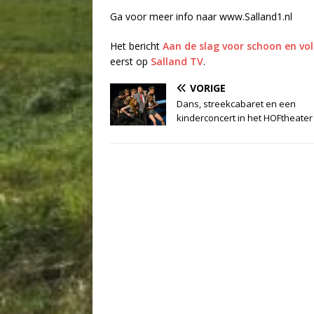
Ga voor meer info naar www.Salland1.nl
Het bericht
Aan de slag voor schoon en v
eerst op
Salland TV
.
VORIGE
Dans, streekcabaret en een
kinderconcert in het HOFtheater