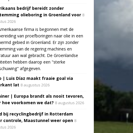
ikaans bedrijf bereidt zonder
temming olieboring in Groenland voor
8
tus 2026
Amerikaanse firma is begonnen met de
ereiding van proefboringen naar olie in een
ermd gebied in Groenland. Er zijn zonder
temming van de regering machines en
atuur aan wal gebracht. De Groenlandse
iteiten hebben daarop een "sterke
schuwing" afgegeven.
o | Luis Díaz maakt fraaie goal via
rkant lat
8 augustus 2026
ainer | Europa brandt als nooit tevoren,
 hoe voorkomen we dat?
8 augustus 2026
d bij recyclingbedrijf in Rotterdam
r controle, Maastunnel weer open
8
tus 2026