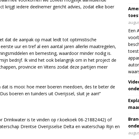
t krijgt iedere deelnemer gericht advies, zodat elke boer
Amer
toes
augus
Een 
voorb
t dat de aanpak op maat leidt tot optimistische
besch
eerste uur en tref al een aantal jaren allerlei maatregelen,
toes
rmingsmiddelen en bemesting, waardoor minder nodig is.
appar
 bedrijf. Ik vind het ook belangrijk om in het project de
autor
chappen, provincie en Vitens zodat deze partijen meer
waar
Vide
n dat is mooi: hoe meer boeren meedoen, des te beter de
onde
Dus boeren en tuinders uit Overijssel, sluit je aan!”
Expl
maar
Bran
r Drinkwater is te vinden op r.koekoek 06-21882442) of
onde
terschap Drentse Overijsselse Delta en waterschap Rijn en
augus