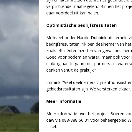
verplichtende maatregelen.” Binnen het projec
daar voordeel uit kan halen.
Optimistische bedrijfsresultaten
Melkveehouder Harold Dubbink uit Lemele zie
bedrijfsresultaten. “Ik ben deelnemer van het 
zoals efficiënter inzetten van gewasbesche
Goed voor bodem en water, maar ook voor mijn
dialoog aan te gaan met partners als waters
denken vanuit de praktijk.”
Immink: “Veel deelnemers zijn enthousiast e
gebiedsresultaten zijn. We versterken elkaar. 
Meer informatie
Meer informatie over het project Boeren voo
daw via 088-888 66 31 voor beheergebied Wa
IJssel.