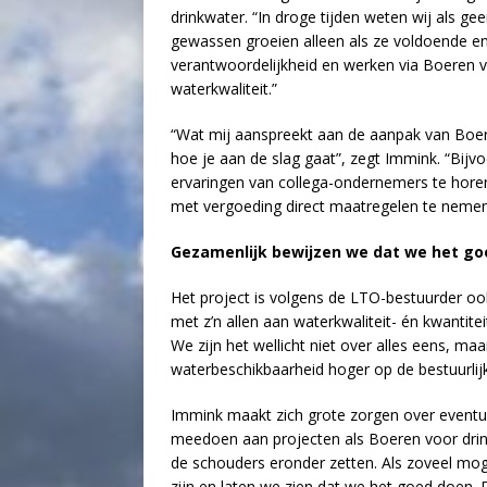
drinkwater. “In droge tijden weten wij als ge
gewassen groeien alleen als ze voldoende en
verantwoordelijkheid en werken via Boeren
waterkwaliteit.”
“Wat mij aanspreekt aan de aanpak van Boere
hoe je aan de slag gaat”, zegt Immink. “Bijv
ervaringen van collega-ondernemers te horen
met vergoeding direct maatregelen te nemen
Gezamenlijk bewijzen we dat we het go
Het project is volgens de LTO-bestuurder o
met z’n allen aan waterkwaliteit- én kwantit
We zijn het wellicht niet over alles eens, m
waterbeschikbaarheid hoger op de bestuurlij
Immink maakt zich grote zorgen over eventu
meedoen aan projecten als Boeren voor drink
de schouders eronder zetten. Als zoveel mog
zijn en laten we zien dat we het goed doen