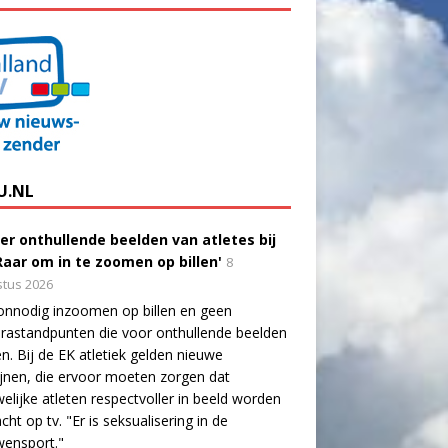
U.NL
er onthullende beelden van atletes bij
'Raar om in te zoomen op billen'
8
tus 2026
onnodig inzoomen op billen en geen
astandpunten die voor onthullende beelden
n. Bij de EK atletiek gelden nieuwe
lijnen, die ervoor moeten zorgen dat
elijke atleten respectvoller in beeld worden
cht op tv. "Er is seksualisering in de
wensport."