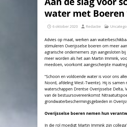
Aan de slag voor 
water met Boeren 
6 oktober 2020
Redactie
Uncatego
Advies op maat, werken aan waterbeschikbaa
stimuleren Overijsselse boeren om meer aan d
agrarische ondernemers zijn aangesloten bij
meer worden als het aan Martin Immink, voor
meedoen, voorkomt aangescherpte maatrege
“Schoon en voldoende water is voor ons alle
Noord, afdeling West-Twente). Hij is samen m
waterschappen Drentse Overijsselse Delta, Ve
van de bestuursovereenkomst Nitraatuitspoel
grondwaterbeschermingsgebieden in Overijss
Overijsselse boeren nemen hun verantw
In die rol moedigt Martin Immink zijn colleg