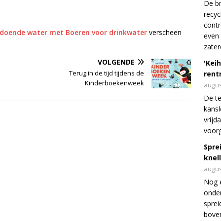
De br
recyc
cont
oldoende water met Boeren voor drinkwater
verscheen
even 
zater
VOLGENDE
'Keih
Terug in de tijd tijdens de
rentr
Kinderboekenweek
augus
De te
kansl
vrijd
voorg
Spre
knel
augus
Nog 
onder
sprei
boven