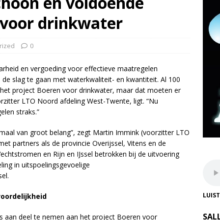
schoon en voldoende
voor drinkwater
rized
0
rheid en vergoeding voor effectieve maatregelen
e slag te gaan met waterkwaliteit- en kwantiteit. Al 100
 het project Boeren voor drinkwater, maar dat moeten er
zitter LTO Noord afdeling West-Twente, ligt. “Nu
len straks.”
maal van groot belang”, zegt Martin Immink (voorzitter LTO
et partners als de provincie Overijssel, Vitens en de
chtstromen en Rijn en IJssel betrokken bij de uitvoering
ing in uitspoelingsgevoelige
el.
LUIS
oordelijkheid
SAL
a’s aan deel te nemen aan het project Boeren voor