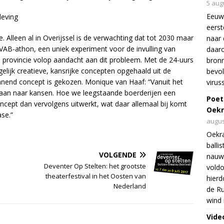
5 aug
Eeuw
leving
eers
 Alleen al in Overijssel is de verwachting dat tot 2030 maar
naar 
 VAB-athon, een uniek experiment voor de invulling van
daar
 provincie volop aandacht aan dit probleem. Met de 24-uurs
bron
lijk creatieve, kansrijke concepten opgehaald uit de
bevol
nnend concept is gekozen. Monique van Haaf: “Vanuit het
virus
aan naar kansen. Hoe we leegstaande boerderijen een
Poet
ncept dan vervolgens uitwerkt, wat daar allemaal bij komt
Oekr
se.”
augus
Oekra
balli
VOLGENDE
nauwe
Deventer Op Stelten: het grootste
voldo
theaterfestival in het Oosten van
hierd
Nederland
de Ru
wind 
Vide