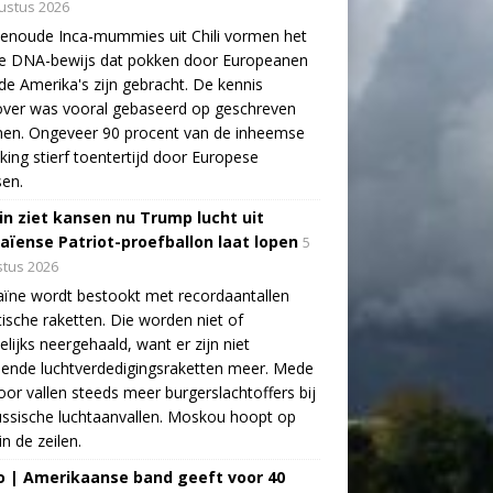
ustus 2026
enoude Inca-mummies uit Chili vormen het
te DNA-bewijs dat pokken door Europeanen
de Amerika's zijn gebracht. De kennis
over was vooral gebaseerd op geschreven
nen. Ongeveer 90 procent van de inheemse
king stierf toentertijd door Europese
sen.
in ziet kansen nu Trump lucht uit
aïense Patriot-proefballon laat lopen
5
tus 2026
ïne wordt bestookt met recordaantallen
stische raketten. Die worden niet of
lijks neergehaald, want er zijn niet
ende luchtverdedigingsraketten meer. Mede
oor vallen steeds meer burgerslachtoffers bij
ssische luchtaanvallen. Moskou hoopt op
in de zeilen.
o | Amerikaanse band geeft voor 40