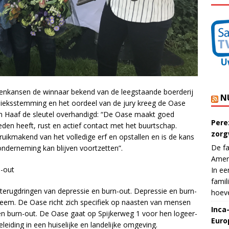
tenkansen de winnaar bekend van de leegstaande boerderij
N
lieksstemming en het oordeel van de jury kreeg de Oase
n Haaf de sleutel overhandigd: “De Oase maakt goed
Pere
ieden heeft, rust en actief contact met het buurtschap.
zorg
ruikmakend van het volledige erf en opstallen en is de kans
De fa
nderneming kan blijven voortzetten”.
Ameri
n-out
In ee
famil
terugdringen van depressie en burn-out. Depressie en burn-
hoeve
eem. De Oase richt zich specifiek op naasten van mensen
Inca
en burn-out. De Oase gaat op Spijkerweg 1 voor hen logeer-
Euro
iding in een huiselijke en landelijke omgeving.