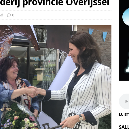
erij provincie Overijssel
ed
0
LUIS
SAL