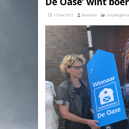
De Oase’ wint boerd
17 mei 2017
Redactie
Uncategoriz