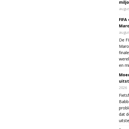
milj
augus
FIFA
Maro
augus
De FI
Maro
final
were
en mi
Moed
uits
2026
Fiets
Babbo
prob
dat d
uitst