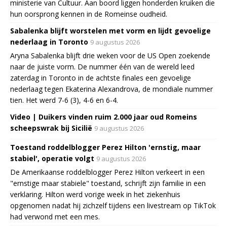
ministerie van Cultuur. Aan boord liggen honderden kruiken die
hun oorsprong kennen in de Romeinse oudheid.
Sabalenka blijft worstelen met vorm en lijdt gevoelige
nederlaag in Toronto
9 augustus 2026
Aryna Sabalenka blijft drie weken voor de US Open zoekende
naar de juiste vorm. De nummer één van de wereld leed
zaterdag in Toronto in de achtste finales een gevoelige
nederlaag tegen Ekaterina Alexandrova, de mondiale nummer
tien. Het werd 7-6 (3), 4-6 en 6-4.
Video | Duikers vinden ruim 2.000 jaar oud Romeins
scheepswrak bij Sicilië
9 augustus 2026
Toestand roddelblogger Perez Hilton 'ernstig, maar
stabiel', operatie volgt
9 augustus 2026
De Amerikaanse roddelblogger Perez Hilton verkeert in een
"ernstige maar stabiele" toestand, schrijft zijn familie in een
verklaring. Hilton werd vorige week in het ziekenhuis
opgenomen nadat hij zichzelf tijdens een livestream op TikTok
had verwond met een mes.