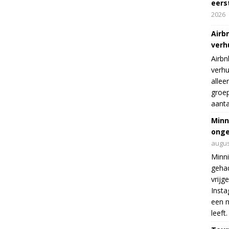
eers
2026
Airb
verh
Airbn
verhu
allee
groep
aanta
Minn
onge
augus
Minni
gehad
vrijg
Insta
een n
leeft.