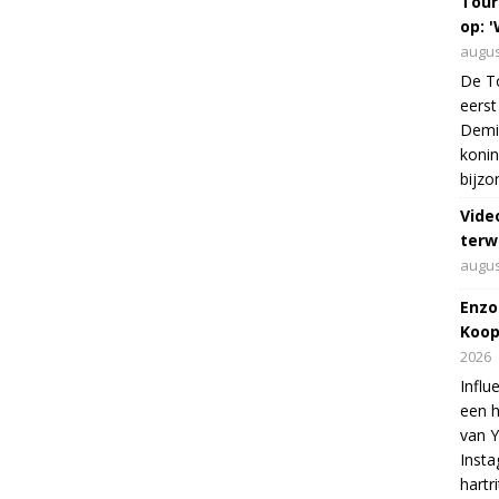
Tour
op: '
augus
De To
eerst
Demi 
konin
bijzo
Vide
terw
augus
Enzo
Koop
2026
Influ
een h
van 
Insta
hartr