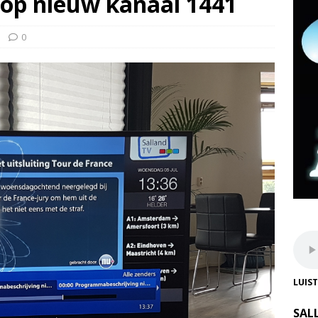
 op nieuw kanaal 1441
0
LUIS
SAL