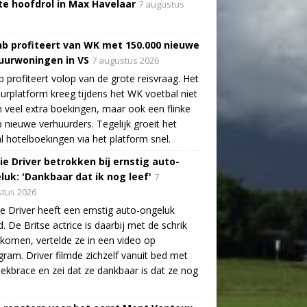
te hoofdrol in Max Havelaar
7 augustus
nb profiteert van WK met 150.000 nieuwe
uurwoningen in VS
7 augustus 2026
b profiteert volop van de grote reisvraag. Het
urplatform kreeg tijdens het WK voetbal niet
n veel extra boekingen, maar ook een flinke
 nieuwe verhuurders. Tegelijk groeit het
l hotelboekingen via het platform snel.
ie Driver betrokken bij ernstig auto-
luk: 'Dankbaar dat ik nog leef'
7
tus 2026
e Driver heeft een ernstig auto-ongeluk
. De Britse actrice is daarbij met de schrik
ekomen, vertelde ze in een video op
gram. Driver filmde zichzelf vanuit bed met
ekbrace en zei dat ze dankbaar is dat ze nog