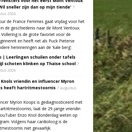
-rensters voor het eerst Mont Ventoux
Wil sneller zijn dan op mijn tiende'
7
tus 2026
ur de France Femmes gaat vrijdag voor het
 in de geschiedenis naar de Mont Ventoux.
Vollering is de grote favoriet voor de
ginnenrit en heeft net als Puck Pieterse
ndere herinneringen aan de 'kale berg'.
o | Leerlingen schuilen onder tafels
ijl schoten klinken op Thaise school
7
tus 2026
 Knols vriendin en influencer Myron
s heeft hartritmestoornis
7 augustus
encer Myron Koops is gediagnosticeerd met
artritmestoornis, laat de 29-jarige vriendin
YouTuber Enzo Knol donderdag weten op
gram. Volgens haar cardioloog is de
itmestoornis niet gevaarlijk.