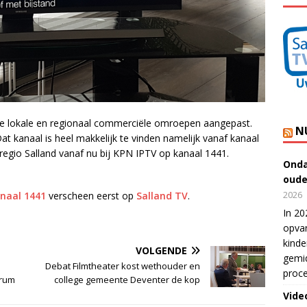
 de lokale en regionaal commerciële omroepen aangepast.
N
at kanaal is heel makkelijk te vinden namelijk vanaf kanaal
egio Salland vanaf nu bij KPN IPTV op kanaal 1441.
Onda
oude
2026
anaal 1441
verscheen eerst op
Salland TV
.
In 20
opvan
kinde
VOLGENDE
gemid
Debat Filmtheater kost wethouder en
proce
trum
college gemeente Deventer de kop
Vide