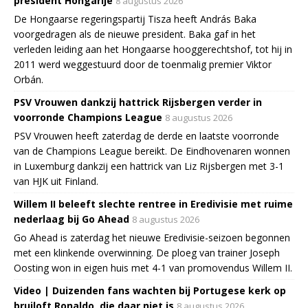
president Hongarije
8 augustus 2026
De Hongaarse regeringspartij Tisza heeft András Baka
voorgedragen als de nieuwe president. Baka gaf in het
verleden leiding aan het Hongaarse hooggerechtshof, tot hij in
2011 werd weggestuurd door de toenmalig premier Viktor
Orbán.
PSV Vrouwen dankzij hattrick Rijsbergen verder in
voorronde Champions League
8 augustus 2026
PSV Vrouwen heeft zaterdag de derde en laatste voorronde
van de Champions League bereikt. De Eindhovenaren wonnen
in Luxemburg dankzij een hattrick van Liz Rijsbergen met 3-1
van HJK uit Finland.
Willem II beleeft slechte rentree in Eredivisie met ruime
nederlaag bij Go Ahead
8 augustus 2026
Go Ahead is zaterdag het nieuwe Eredivisie-seizoen begonnen
met een klinkende overwinning. De ploeg van trainer Joseph
Oosting won in eigen huis met 4-1 van promovendus Willem II.
Video | Duizenden fans wachten bij Portugese kerk op
bruiloft Ronaldo, die daar niet is
8 augustus 2026