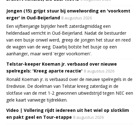
Jongen (15) grijpt stuur bij onwelwording en 'voorkomt
erger' in Oud-Beijerland
8 augustus 2026
Een vijftienjarige bijrijder heeft zaterdagmiddag een
heldendaad verricht in Oud-Beijerland. Nadat de bestuurder
van een busje onwel werd, greep de jongen het stuur en reed
de wagen van de weg. Daarbij botste het busje op een
aanhanger, maar werd 'erger voorkomen'.
Telstar-keeper Koeman jr. verbaasd over nieuwe
spelregels: 'Kreeg aparte reactie'
8 augustus 2026
Ronald Koeman jr. is verbaasd over de nieuwe spelregels in de
Eredivisie. De doelman van Telstar kreeg zaterdag in de
slotfase van de met 1-2 gewonnen uitwedstrijd tegen NEC een
gele kaart vanwege tijdrekken.
Video | Vollering rijdt iedereen uit het wiel op slotklim
en pakt geel en Tour-etappe
8 augustus 2026