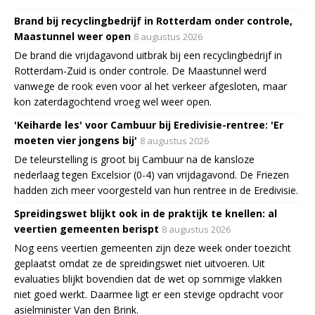
Brand bij recyclingbedrijf in Rotterdam onder controle,
Maastunnel weer open
8 augustus 2026
De brand die vrijdagavond uitbrak bij een recyclingbedrijf in
Rotterdam-Zuid is onder controle. De Maastunnel werd
vanwege de rook even voor al het verkeer afgesloten, maar
kon zaterdagochtend vroeg wel weer open.
'Keiharde les' voor Cambuur bij Eredivisie-rentree: 'Er
moeten vier jongens bij'
8 augustus 2026
De teleurstelling is groot bij Cambuur na de kansloze
nederlaag tegen Excelsior (0-4) van vrijdagavond. De Friezen
hadden zich meer voorgesteld van hun rentree in de Eredivisie.
Spreidingswet blijkt ook in de praktijk te knellen: al
veertien gemeenten berispt
8 augustus 2026
Nog eens veertien gemeenten zijn deze week onder toezicht
geplaatst omdat ze de spreidingswet niet uitvoeren. Uit
evaluaties blijkt bovendien dat de wet op sommige vlakken
niet goed werkt. Daarmee ligt er een stevige opdracht voor
asielminister Van den Brink.