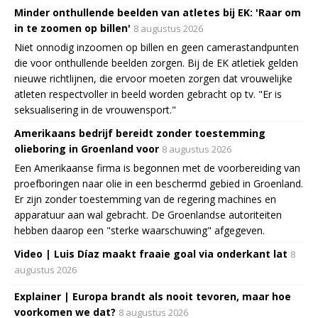
Minder onthullende beelden van atletes bij EK: 'Raar om
in te zoomen op billen'
8 augustus 2026
Niet onnodig inzoomen op billen en geen camerastandpunten
die voor onthullende beelden zorgen. Bij de EK atletiek gelden
nieuwe richtlijnen, die ervoor moeten zorgen dat vrouwelijke
atleten respectvoller in beeld worden gebracht op tv. "Er is
seksualisering in de vrouwensport."
Amerikaans bedrijf bereidt zonder toestemming
olieboring in Groenland voor
8 augustus 2026
Een Amerikaanse firma is begonnen met de voorbereiding van
proefboringen naar olie in een beschermd gebied in Groenland.
Er zijn zonder toestemming van de regering machines en
apparatuur aan wal gebracht. De Groenlandse autoriteiten
hebben daarop een "sterke waarschuwing" afgegeven.
Video | Luis Díaz maakt fraaie goal via onderkant lat
8
augustus 2026
Explainer | Europa brandt als nooit tevoren, maar hoe
voorkomen we dat?
8 augustus 2026