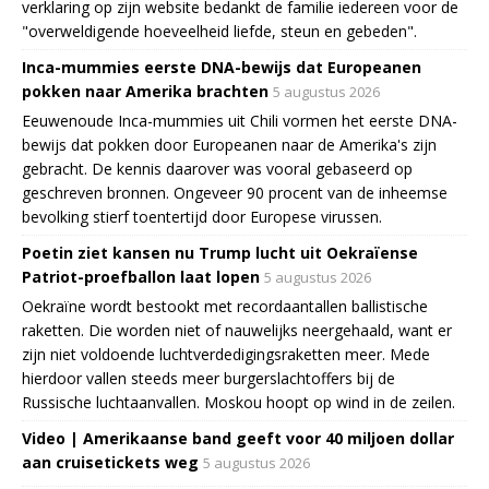
verklaring op zijn website bedankt de familie iedereen voor de
"overweldigende hoeveelheid liefde, steun en gebeden".
Inca-mummies eerste DNA-bewijs dat Europeanen
pokken naar Amerika brachten
5 augustus 2026
Eeuwenoude Inca-mummies uit Chili vormen het eerste DNA-
bewijs dat pokken door Europeanen naar de Amerika's zijn
gebracht. De kennis daarover was vooral gebaseerd op
geschreven bronnen. Ongeveer 90 procent van de inheemse
bevolking stierf toentertijd door Europese virussen.
Poetin ziet kansen nu Trump lucht uit Oekraïense
Patriot-proefballon laat lopen
5 augustus 2026
Oekraïne wordt bestookt met recordaantallen ballistische
raketten. Die worden niet of nauwelijks neergehaald, want er
zijn niet voldoende luchtverdedigingsraketten meer. Mede
hierdoor vallen steeds meer burgerslachtoffers bij de
Russische luchtaanvallen. Moskou hoopt op wind in de zeilen.
Video | Amerikaanse band geeft voor 40 miljoen dollar
aan cruisetickets weg
5 augustus 2026