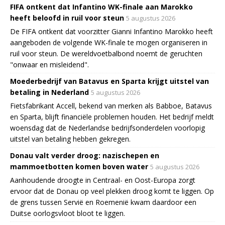
FIFA ontkent dat Infantino WK-finale aan Marokko
heeft beloofd in ruil voor steun
5 augustus 2026
De FIFA ontkent dat voorzitter Gianni Infantino Marokko heeft
aangeboden de volgende WK-finale te mogen organiseren in
ruil voor steun. De wereldvoetbalbond noemt de geruchten
"onwaar en misleidend".
Moederbedrijf van Batavus en Sparta krijgt uitstel van
betaling in Nederland
5 augustus 2026
Fietsfabrikant Accell, bekend van merken als Babboe, Batavus
en Sparta, blijft financiële problemen houden. Het bedrijf meldt
woensdag dat de Nederlandse bedrijfsonderdelen voorlopig
uitstel van betaling hebben gekregen.
Donau valt verder droog: nazischepen en
mammoetbotten komen boven water
5 augustus 2026
Aanhoudende droogte in Centraal- en Oost-Europa zorgt
ervoor dat de Donau op veel plekken droog komt te liggen. Op
de grens tussen Servië en Roemenië kwam daardoor een
Duitse oorlogsvloot bloot te liggen.