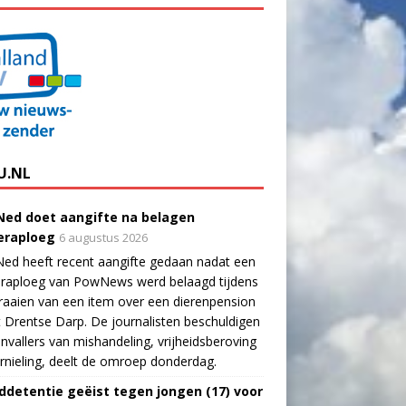
U.NL
ed doet aangifte na belagen
raploeg
6 augustus 2026
ed heeft recent aangifte gedaan nadat een
raploeg van PowNews werd belaagd tijdens
raaien van een item over een dierenpension
t Drentse Darp. De journalisten beschuldigen
nvallers van mishandeling, vrijheidsberoving
rnieling, deelt de omroep donderdag.
ddetentie geëist tegen jongen (17) voor