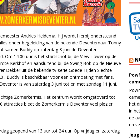
emeester Andries Heidema. Hij wordt hierbij ondersteund
lles onder begeleiding van de bekende Deventernaar Tonny
nt samen Buddy op zaterdag 3 juni de Deventer
d. Om 14.00 uur is het startschot bij de View Tower op de
N
 Grote Kerkhof en aansluitend bij de Swing Bob op de Nieuwe
er Dekker uit de bekende tv-serie Goede Tijden Slechte
PowN
 20 . Buddy is beschikbaar voor een ontmoeting met fans,
came
eventer is van zaterdag 3 juni tot en met zondag 11 juni.
PowN
came
prachtige Zomerkermis. Het centrum wordt omgetoverd tot
het d
0 attracties biedt de Zomerkermis Deventer veel plezier
in he
de aa
en ve
dag geopend van 13 uur tot 24 uur. Op vrijdag en zaterdag
Jeug