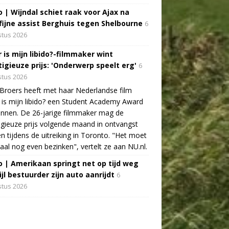
o | Wijndal schiet raak voor Ajax na
fijne assist Berghuis tegen Shelbourne
6
tus 2026
 is mijn libido?-filmmaker wint
tigieuze prijs: 'Onderwerp speelt erg'
6
tus 2026
Broers heeft met haar Nederlandse film
is mijn libido? een Student Academy Award
nnen. De 26-jarige filmmaker mag de
igieuze prijs volgende maand in ontvangst
 tijdens de uitreiking in Toronto. "Het moet
aal nog even bezinken", vertelt ze aan NU.nl.
o | Amerikaan springt net op tijd weg
jl bestuurder zijn auto aanrijdt
6
tus 2026