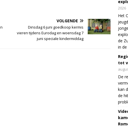
expl
2026
Het O
VOLGENDE
jeugd
in
Dinsdag 6 juni goedkoop kermis
jonge
vieren tijdens Eurodag en woensdag 7
explo
juni speciale kindermiddag
de Zu
in de
Regi
tot 
augus
De re
verm
kan d
de hi
prob
Vide
kame
Rom