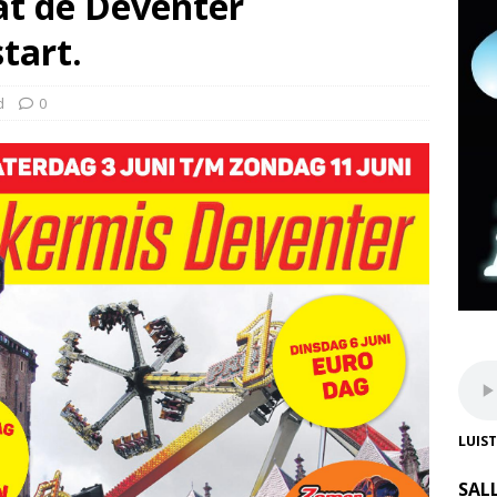
at de Deventer
tart.
d
0
LUIS
SAL