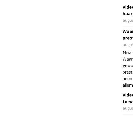
Vide
haar
augus
Waar
pres
augus
Nina 
Waar 
gewo
prest
nemen
allem
Vide
terwi
augus