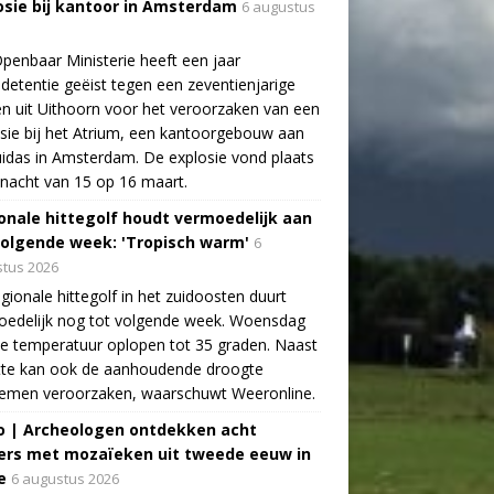
osie bij kantoor in Amsterdam
6 augustus
penbaar Ministerie heeft een jaar
detentie geëist tegen een zeventienjarige
n uit Uithoorn voor het veroorzaken van een
sie bij het Atrium, een kantoorgebouw aan
idas in Amsterdam. De explosie vond plaats
 nacht van 15 op 16 maart.
onale hittegolf houdt vermoedelijk aan
volgende week: 'Tropisch warm'
6
tus 2026
gionale hittegolf in het zuidoosten duurt
oedelijk nog tot volgende week. Woensdag
e temperatuur oplopen tot 35 graden. Naast
tte kan ook de aanhoudende droogte
lemen veroorzaken, waarschuwt Weeronline.
o | Archeologen ontdekken acht
rs met mozaïeken uit tweede eeuw in
e
6 augustus 2026