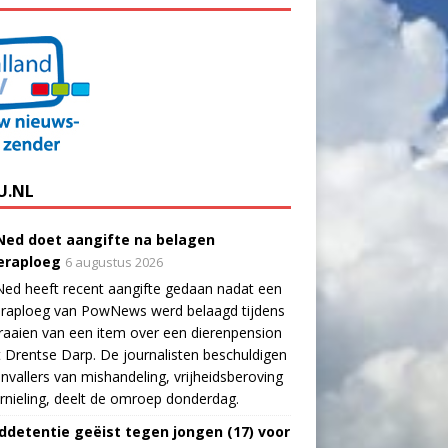
U.NL
ed doet aangifte na belagen
raploeg
6 augustus 2026
ed heeft recent aangifte gedaan nadat een
raploeg van PowNews werd belaagd tijdens
raaien van een item over een dierenpension
t Drentse Darp. De journalisten beschuldigen
nvallers van mishandeling, vrijheidsberoving
rnieling, deelt de omroep donderdag.
ddetentie geëist tegen jongen (17) voor