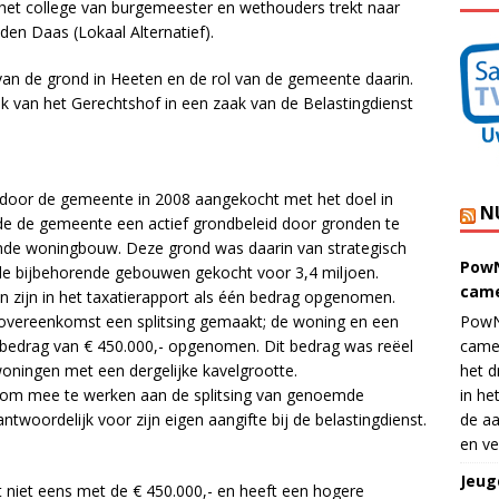
e het college van burgemeester en wethouders trekt naar
den Daas (Lokaal Alternatief).
van de grond in Heeten en de rol van de gemeente daarin.
ak van het Gerechtshof in een zaak van de Belastingdienst
 door de gemeente in 2008 aangekocht met het doel in
N
rde de gemeente een actief grondbeleid door gronden te
nde woningbouw. Deze grond was daarin van strategisch
PowN
le bijbehorende gebouwen gekocht voor 3,4 miljoen.
came
 zijn in het taxatierapport als één bedrag opgenomen.
povereenkomst een splitsing gemaakt; de woning en een
PowN
 bedrag van € 450.000,- opgenomen. Dit bedrag was reëel
came
woningen met een dergelijke kavelgrootte.
het d
k om mee te werken aan de splitsing van genoemde
in he
antwoordelijk voor zijn eigen aangifte bij de belastingdienst.
de aa
en ve
Jeug
t niet eens met de € 450.000,- en heeft een hogere