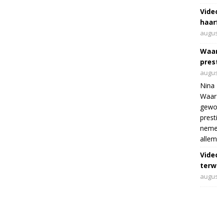
Vide
haar
augus
Waar
pres
augus
Nina 
Waar 
gewo
prest
nemen
allem
Vide
terwi
augus