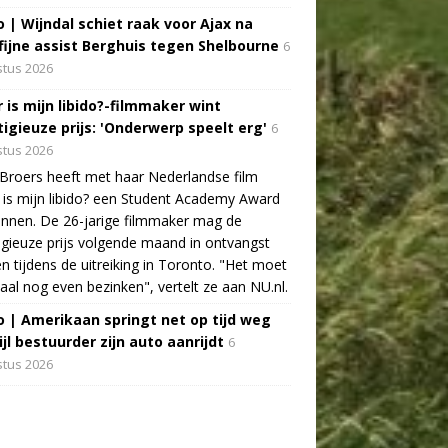
o | Wijndal schiet raak voor Ajax na
fijne assist Berghuis tegen Shelbourne
6
tus 2026
 is mijn libido?-filmmaker wint
tigieuze prijs: 'Onderwerp speelt erg'
6
tus 2026
Broers heeft met haar Nederlandse film
is mijn libido? een Student Academy Award
nnen. De 26-jarige filmmaker mag de
igieuze prijs volgende maand in ontvangst
 tijdens de uitreiking in Toronto. "Het moet
aal nog even bezinken", vertelt ze aan NU.nl.
o | Amerikaan springt net op tijd weg
jl bestuurder zijn auto aanrijdt
6
tus 2026