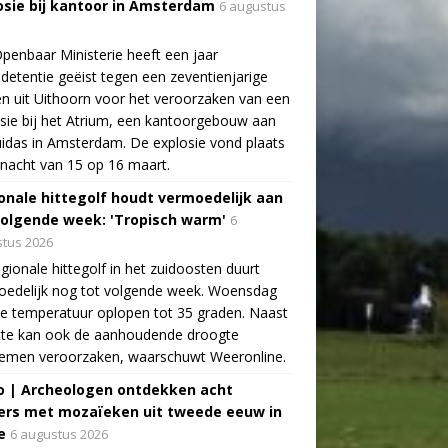
osie bij kantoor in Amsterdam
6 augustus
penbaar Ministerie heeft een jaar
detentie geëist tegen een zeventienjarige
n uit Uithoorn voor het veroorzaken van een
sie bij het Atrium, een kantoorgebouw aan
idas in Amsterdam. De explosie vond plaats
 nacht van 15 op 16 maart.
onale hittegolf houdt vermoedelijk aan
volgende week: 'Tropisch warm'
6
tus 2026
gionale hittegolf in het zuidoosten duurt
oedelijk nog tot volgende week. Woensdag
e temperatuur oplopen tot 35 graden. Naast
tte kan ook de aanhoudende droogte
lemen veroorzaken, waarschuwt Weeronline.
o | Archeologen ontdekken acht
rs met mozaïeken uit tweede eeuw in
e
6 augustus 2026