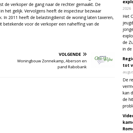
expl
rst de verkoper de gang naar de rechter gemaakt. De
2026
 in het gelijk. Vervolgens heeft de inspecteur bezwaar
Het O
 In 2011 heeft de belastingdienst de woning laten taxeren,
jeugd
it betekende voor de verkoper een naheffing van de
jonge
explo
de Zu
in de
VOLGENDE
Regi
Woningbouw Zonnekamp, Aberson en
tot 
pand Rabobank
augus
De re
verm
kan d
de hi
prob
Vide
kame
Rom