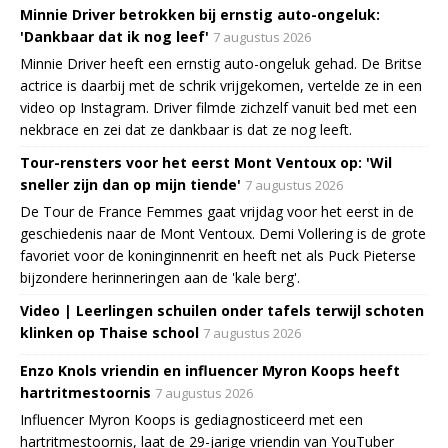
Minnie Driver betrokken bij ernstig auto-ongeluk:
'Dankbaar dat ik nog leef'
7 augustus 2026
Minnie Driver heeft een ernstig auto-ongeluk gehad. De Britse
actrice is daarbij met de schrik vrijgekomen, vertelde ze in een
video op Instagram. Driver filmde zichzelf vanuit bed met een
nekbrace en zei dat ze dankbaar is dat ze nog leeft.
Tour-rensters voor het eerst Mont Ventoux op: 'Wil
sneller zijn dan op mijn tiende'
7 augustus 2026
De Tour de France Femmes gaat vrijdag voor het eerst in de
geschiedenis naar de Mont Ventoux. Demi Vollering is de grote
favoriet voor de koninginnenrit en heeft net als Puck Pieterse
bijzondere herinneringen aan de 'kale berg'.
Video | Leerlingen schuilen onder tafels terwijl schoten
klinken op Thaise school
7 augustus 2026
Enzo Knols vriendin en influencer Myron Koops heeft
hartritmestoornis
7 augustus 2026
Influencer Myron Koops is gediagnosticeerd met een
hartritmestoornis, laat de 29-jarige vriendin van YouTuber