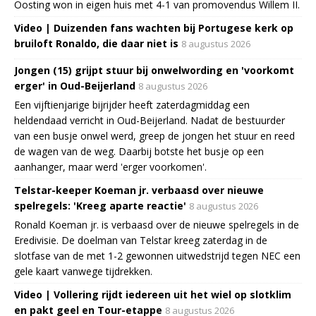
Oosting won in eigen huis met 4-1 van promovendus Willem II.
Video | Duizenden fans wachten bij Portugese kerk op
bruiloft Ronaldo, die daar niet is
8 augustus 2026
Jongen (15) grijpt stuur bij onwelwording en 'voorkomt
erger' in Oud-Beijerland
8 augustus 2026
Een vijftienjarige bijrijder heeft zaterdagmiddag een
heldendaad verricht in Oud-Beijerland. Nadat de bestuurder
van een busje onwel werd, greep de jongen het stuur en reed
de wagen van de weg. Daarbij botste het busje op een
aanhanger, maar werd 'erger voorkomen'.
Telstar-keeper Koeman jr. verbaasd over nieuwe
spelregels: 'Kreeg aparte reactie'
8 augustus 2026
Ronald Koeman jr. is verbaasd over de nieuwe spelregels in de
Eredivisie. De doelman van Telstar kreeg zaterdag in de
slotfase van de met 1-2 gewonnen uitwedstrijd tegen NEC een
gele kaart vanwege tijdrekken.
Video | Vollering rijdt iedereen uit het wiel op slotklim
en pakt geel en Tour-etappe
8 augustus 2026