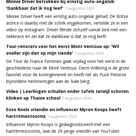
Minnie Driver betrokken bij ernstig auto-ongeluk:
'Dankbaar dat ik nog leef'
7 augustus 2026
Minnie Driver heeft een ernstig auto-ongeluk gehad. De Britse
actrice is daarbij met de schrik vrijgekomen, vertelde ze in een
video op Instagram. Driver filmde zichzelf vanuit bed met een
nekbrace en zei dat ze dankbaar is dat ze nog leeft.
Tour-rensters voor het eerst Mont Ventoux op: 'Wil
sneller zijn dan op mijn tiende'
7 augustus 2026
De Tour de France Femmes gaat vrijdag voor het eerst in de
geschiedenis naar de Mont Ventoux. Demi Vollering is de grote
favoriet voor de koninginnenrit en heeft net als Puck Pieterse
bijzondere herinneringen aan de 'kale berg'.
Video | Leerlingen schuilen onder tafels terwijl schoten
klinken op Thaise school
7 augustus 2026
Enzo Knols vriendin en influencer Myron Koops heeft
hartritmestoornis
7 augustus 2026
Influencer Myron Koops is gediagnosticeerd met een
hartritmestoornis, laat de 29-jarige vriendin van YouTuber