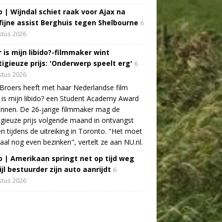
o | Wijndal schiet raak voor Ajax na
fijne assist Berghuis tegen Shelbourne
6
tus 2026
 is mijn libido?-filmmaker wint
tigieuze prijs: 'Onderwerp speelt erg'
6
tus 2026
Broers heeft met haar Nederlandse film
is mijn libido? een Student Academy Award
nnen. De 26-jarige filmmaker mag de
igieuze prijs volgende maand in ontvangst
 tijdens de uitreiking in Toronto. "Het moet
aal nog even bezinken", vertelt ze aan NU.nl.
o | Amerikaan springt net op tijd weg
jl bestuurder zijn auto aanrijdt
6
tus 2026