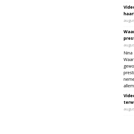
Vide
haar
augus
Waar
pres
augus
Nina 
Waar 
gewo
prest
nemen
allem
Vide
terwi
augus