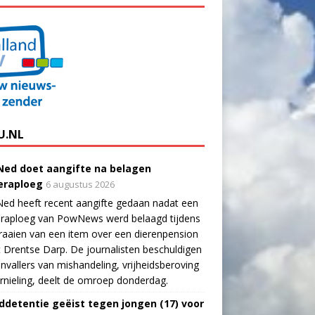
U.NL
ed doet aangifte na belagen
raploeg
6 augustus 2026
ed heeft recent aangifte gedaan nadat een
raploeg van PowNews werd belaagd tijdens
raaien van een item over een dierenpension
t Drentse Darp. De journalisten beschuldigen
nvallers van mishandeling, vrijheidsberoving
rnieling, deelt de omroep donderdag.
ddetentie geëist tegen jongen (17) voor