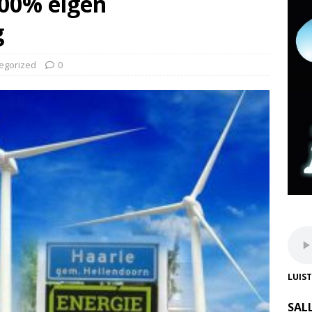
100% eigen
g
egorized
0
LUIS
SAL