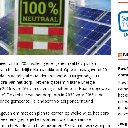
N
ineen om in 2050 volledig energieneutraal te zijn. Een
PowN
en van het landelijke klimaatakkoord. Op woensdagavond 20
came
aats waarbij alle Haarlenaren worden uitgenodigd. Dit
ooral ván het dorp. Het energieteam “Haarle Energie
PowN
 In 2016 werd 6% van de energiebehoefte in Haarle opgewekt
came
tie” De ambitie van het dorp, om in 2030 voor 30% in de
het d
oor de gemeente Hellendoorn volledig ondersteund.
in he
de aa
 gegeven om met een plan te komen op welke wijze het dorp
en ve
. Veel energieprojecten worden door buitenlandse
Jeug
l men in Haarle zien te voorkomen. Een van de werkgroepen