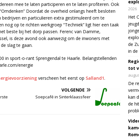
expl
edereen mee te laten participeren en te laten profiteren. Ook
2026
 “Omdenken” Doordat de overheid onlangs heeft besloten
Het O
bedrijven en particulieren extra gestimuleerd om te
jeugd
n nog op te richten werkgroep “Techniek” ligt hier een taak
jonge
 het beste bij het dorp passen. Ferenc van Damme,
explo
ijssel, is deze avond ook aanwezig om de inwoners met
de Zu
de slag te gaan.
in de
00 in sport-o-rant Sprengendal te Haarle. Belangstellenden
Regi
arle.com/energie
tot 
augus
nergievoorziening
verscheen het eerst op
Salland1
.
De re
VOLGENDE
verm
rste
Soepcafé in Sinterklaassfeer
kan d
de hi
prob
Vide
kame
Rom