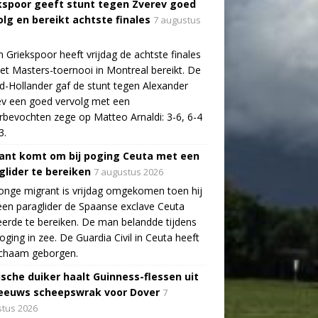
kspoor geeft stunt tegen Zverev goed
olg en bereikt achtste finales
7 augustus
n Griekspoor heeft vrijdag de achtste finales
et Masters-toernooi in Montreal bereikt. De
-Hollander gaf de stunt tegen Alexander
v een goed vervolg met een
bevochten zege op Matteo Arnaldi: 3-6, 6-4
3.
ant komt om bij poging Ceuta met een
glider te bereiken
7 augustus 2026
onge migrant is vrijdag omgekomen toen hij
en paraglider de Spaanse exclave Ceuta
erde te bereiken. De man belandde tijdens
poging in zee. De Guardia Civil in Ceuta heeft
lichaam geborgen.
ische duiker haalt Guinness-flessen uit
eeuws scheepswrak voor Dover
7
tus 2026