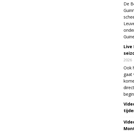
De Be
Guinn
schee
Leuve
onde
Guine
Live
seiz
2026
Ook 
gaat 
kome
direc
begin
Vide
tijde
Vide
Mont