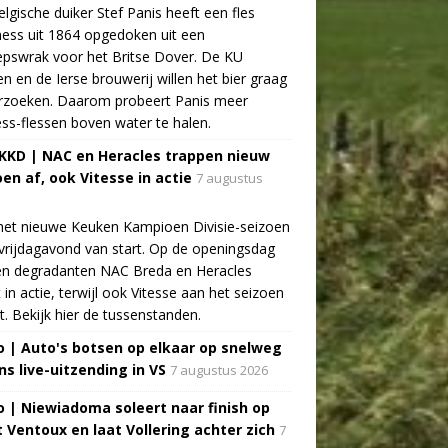
lgische duiker Stef Panis heeft een fles
ess uit 1864 opgedoken uit een
pswrak voor het Britse Dover. De KU
n en de Ierse brouwerij willen het bier graag
rzoeken. Daarom probeert Panis meer
ss-flessen boven water te halen.
 KKD | NAC en Heracles trappen nieuw
oen af, ook Vitesse in actie
7 augustus
het nieuwe Keuken Kampioen Divisie-seizoen
vrijdagavond van start. Op de openingsdag
n degradanten NAC Breda en Heracles
t in actie, terwijl ook Vitesse aan het seizoen
t. Bekijk hier de tussenstanden.
o | Auto's botsen op elkaar op snelweg
ns live-uitzending in VS
7 augustus 2026
o | Niewiadoma soleert naar finish op
 Ventoux en laat Vollering achter zich
7