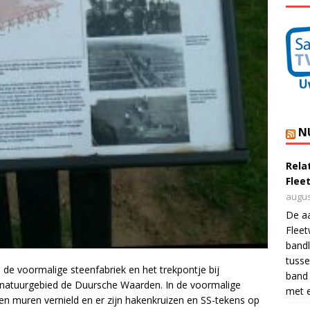
N
Rela
Flee
augus
De a
Flee
bandl
tusse
n de voormalige steenfabriek en het trekpontje bij
band 
 natuurgebied de Duursche Waarden. In de voormalige
met e
r en muren vernield en er zijn hakenkruizen en SS-tekens op