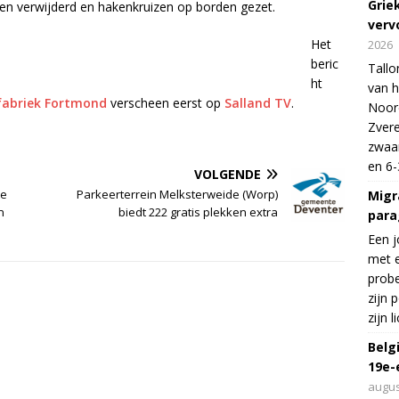
Grie
wen verwijderd en hakenkruizen op borden gezet.
verv
Het
2026
beric
Tallo
ht
van h
nfabriek Fortmond
verscheen eerst op
Salland TV
.
Noord
Zvere
zwaar
en 6-
VOLGENDE
te
Parkeerterrein Melksterweide (Worp)
Migr
n
biedt 222 gratis plekken extra
para
Een j
met e
probe
zijn 
zijn 
Belg
19e-
augus