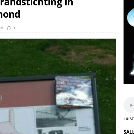
randstichting in
mond
ed
0
LUIS
SAL