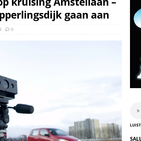
op kruising Amstellaan –
perlingsdijk gaan aan
d
0
LUIS
SAL