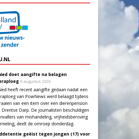
U.NL
ed doet aangifte na belagen
raploeg
6 augustus 2026
ed heeft recent aangifte gedaan nadat een
raploeg van PowNews werd belaagd tijdens
raaien van een item over een dierenpension
t Drentse Darp. De journalisten beschuldigen
nvallers van mishandeling, vrijheidsberoving
rnieling, deelt de omroep donderdag.
ddetentie geëist tegen jongen (17) voor