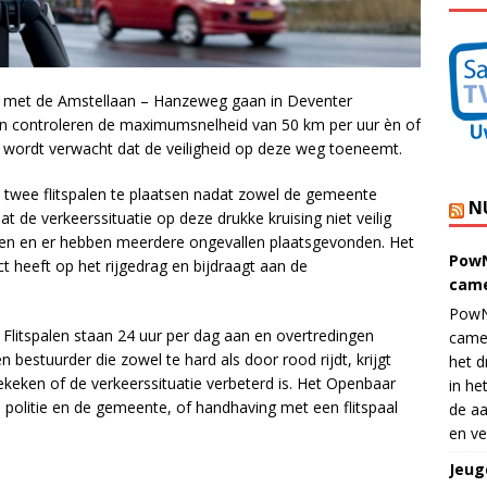
k) met de Amstellaan – Hanzeweg gaan in Deventer
alen controleren de maximumsnelheid van 50 km per uur èn of
e wordt verwacht dat de veiligheid op deze weg toeneemt.
 twee flitspalen te plaatsen nadat zowel de gemeente
N
 de verkeerssituatie op deze drukke kruising niet veilig
eden en er hebben meerdere ongevallen plaatsgevonden. Het
PowN
ct heeft op het rijgedrag en bijdraagt aan de
came
PowN
t. Flitspalen staan 24 uur per dag aan en overtredingen
came
 bestuurder die zowel te hard als door rood rijdt, krijgt
het d
keken of de verkeerssituatie verbeterd is. Het Openbaar
in he
 politie en de gemeente, of handhaving met een flitspaal
de aa
en ve
Jeug