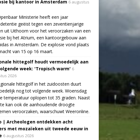
osie bij kantoor in Amsterdam
6 augustus
penbaar Ministerie heeft een jaar
detentie geëist tegen een zeventienjarige
n uit Uithoorn voor het veroorzaken van een
sie bij het Atrium, een kantoorgebouw aan
idas in Amsterdam. De explosie vond plaats
 nacht van 15 op 16 maart.
onale hittegolf houdt vermoedelijk aan
volgende week: 'Tropisch warm'
6
tus 2026
gionale hittegolf in het zuidoosten duurt
oedelijk nog tot volgende week. Woensdag
e temperatuur oplopen tot 35 graden. Naast
tte kan ook de aanhoudende droogte
lemen veroorzaken, waarschuwt Weeronline.
o | Archeologen ontdekken acht
rs met mozaïeken uit tweede eeuw in
e
6 augustus 2026