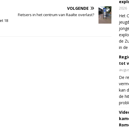
expl
2026
VOLGENDE
Fietsers in het centrum van Raalte overlast?
Het O
et 18
jeugd
jonge
explo
de Zu
in de
Regi
tot 
augus
De re
verm
kan d
de hi
prob
Vide
kame
Rom