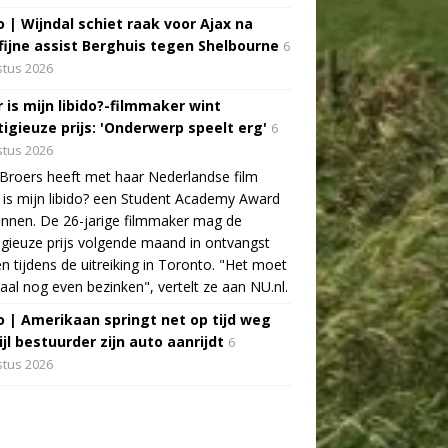
o | Wijndal schiet raak voor Ajax na
fijne assist Berghuis tegen Shelbourne
6
tus 2026
 is mijn libido?-filmmaker wint
tigieuze prijs: 'Onderwerp speelt erg'
6
tus 2026
Broers heeft met haar Nederlandse film
is mijn libido? een Student Academy Award
nnen. De 26-jarige filmmaker mag de
igieuze prijs volgende maand in ontvangst
 tijdens de uitreiking in Toronto. "Het moet
aal nog even bezinken", vertelt ze aan NU.nl.
o | Amerikaan springt net op tijd weg
jl bestuurder zijn auto aanrijdt
6
tus 2026