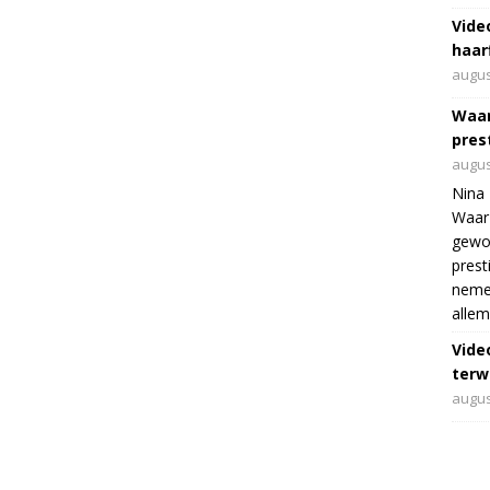
Vide
haar
augus
Waar
pres
augus
Nina 
Waar 
gewo
prest
nemen
allem
Vide
terwi
augus