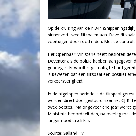
Op de kruising van de N344 (Snipperlingsdij
binnenkort twee flitspalen aan. Deze flitsp
voertuigen door rood rijden. Met de control
Het Openbaar Ministerie heeft besloten deze
Deventer als de politie hebben aangegeven dat
genoeg is. Er wordt regelmatig te hard ger
is bewezen dat een flitspaal een positief effe
verkeersveiligheid.
In de afgelopen periode is de flitspaal getes
worden direct doorgestuurd naar het CJIB. Een
twee boetes. Na ongeveer drie jaar wordt ge
Ministerie beoordeelt dan, na overleg met de
langer noodzakelijk is.
Source: Salland TV