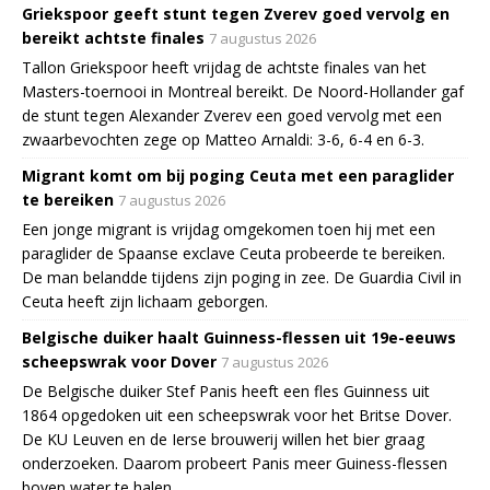
Griekspoor geeft stunt tegen Zverev goed vervolg en
bereikt achtste finales
7 augustus 2026
Tallon Griekspoor heeft vrijdag de achtste finales van het
Masters-toernooi in Montreal bereikt. De Noord-Hollander gaf
de stunt tegen Alexander Zverev een goed vervolg met een
zwaarbevochten zege op Matteo Arnaldi: 3-6, 6-4 en 6-3.
Migrant komt om bij poging Ceuta met een paraglider
te bereiken
7 augustus 2026
Een jonge migrant is vrijdag omgekomen toen hij met een
paraglider de Spaanse exclave Ceuta probeerde te bereiken.
De man belandde tijdens zijn poging in zee. De Guardia Civil in
Ceuta heeft zijn lichaam geborgen.
Belgische duiker haalt Guinness-flessen uit 19e-eeuws
scheepswrak voor Dover
7 augustus 2026
De Belgische duiker Stef Panis heeft een fles Guinness uit
1864 opgedoken uit een scheepswrak voor het Britse Dover.
De KU Leuven en de Ierse brouwerij willen het bier graag
onderzoeken. Daarom probeert Panis meer Guiness-flessen
boven water te halen.