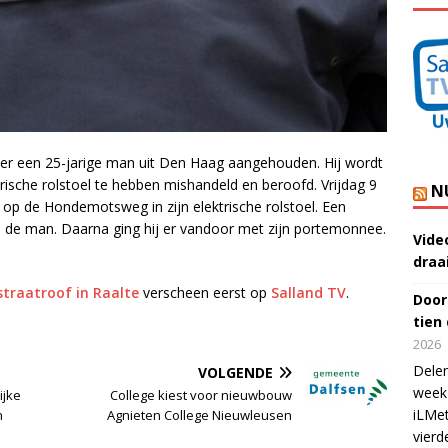
ber een 25-jarige man uit Den Haag aangehouden. Hij wordt
trische rolstoel te hebben mishandeld en beroofd. Vrijdag 9
N
 op de Hondemotsweg in zijn elektrische rolstoel. Een
e de man. Daarna ging hij er vandoor met zijn portemonnee.
Vide
draa
traatroof in Raalte
verscheen eerst op
Salland TV
.
Door
tien
2026
Delen
VOLGENDE
week 
ijke
College kiest voor nieuwbouw
iLMet
n
Agnieten College Nieuwleusen
vierd