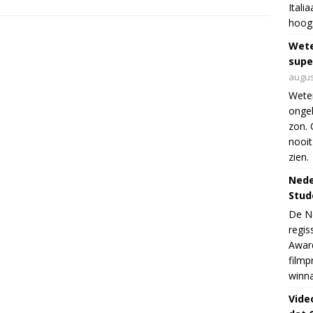
Itali
hoogs
Wet
supe
augus
Weten
ongek
zon. 
nooit
zien.
Nede
Stud
De Ne
regis
Award
filmp
winna
Vide