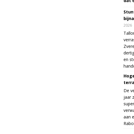
dat 
Stunt
bijn
2026
Tallo
verra
Zvere
derti
en s
handd
Hoge
terr
De v
jaar 
supe
verwa
aan e
Rabo