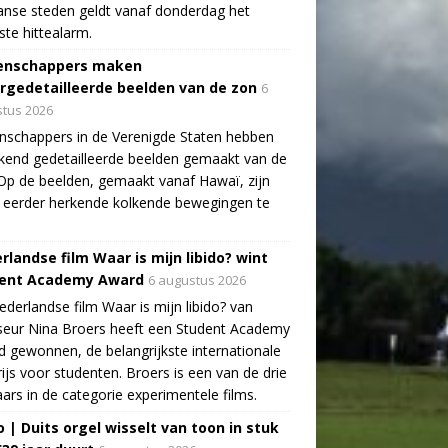
aanse steden geldt vanaf donderdag het
te hittealarm.
enschappers maken
rgedetailleerde beelden van de zon
6
tus 2026
schappers in de Verenigde Staten hebben
end gedetailleerde beelden gemaakt van de
Op de beelden, gemaakt vanaf Hawaï, zijn
 eerder herkende kolkende bewegingen te
rlandse film Waar is mijn libido? wint
ent Academy Award
6 augustus 2026
derlandse film Waar is mijn libido? van
seur Nina Broers heeft een Student Academy
 gewonnen, de belangrijkste internationale
rijs voor studenten. Broers is een van de drie
ars in de categorie experimentele films.
o | Duits orgel wisselt van toon in stuk