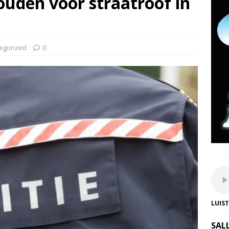
uden voor straatroof in
egorized
0
LUIS
SAL