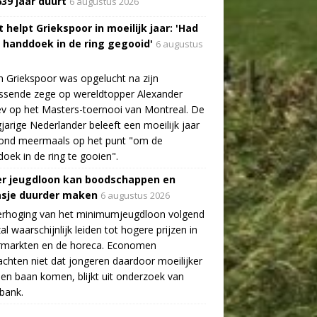
639 jaar duurt
6 augustus 2026
 helpt Griekspoor in moeilijk jaar: 'Had
a handdoek in de ring gegooid'
6 augustus
n Griekspoor was opgelucht na zijn
ssende zege op wereldtopper Alexander
v op het Masters-toernooi van Montreal. De
gjarige Nederlander beleeft een moeilijk jaar
tond meermaals op het punt "om de
oek in de ring te gooien".
r jeugdloon kan boodschappen en
asje duurder maken
6 augustus 2026
erhoging van het minimumjeugdloon volgend
zal waarschijnlijk leiden tot hogere prijzen in
rmarkten en de horeca. Economen
chten niet dat jongeren daardoor moeilijker
en baan komen, blijkt uit onderzoek van
bank.