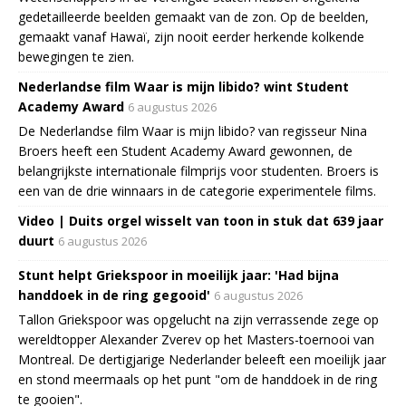
gedetailleerde beelden gemaakt van de zon. Op de beelden,
gemaakt vanaf Hawaï, zijn nooit eerder herkende kolkende
bewegingen te zien.
Nederlandse film Waar is mijn libido? wint Student
Academy Award
6 augustus 2026
De Nederlandse film Waar is mijn libido? van regisseur Nina
Broers heeft een Student Academy Award gewonnen, de
belangrijkste internationale filmprijs voor studenten. Broers is
een van de drie winnaars in de categorie experimentele films.
Video | Duits orgel wisselt van toon in stuk dat 639 jaar
duurt
6 augustus 2026
Stunt helpt Griekspoor in moeilijk jaar: 'Had bijna
handdoek in de ring gegooid'
6 augustus 2026
Tallon Griekspoor was opgelucht na zijn verrassende zege op
wereldtopper Alexander Zverev op het Masters-toernooi van
Montreal. De dertigjarige Nederlander beleeft een moeilijk jaar
en stond meermaals op het punt "om de handdoek in de ring
te gooien".