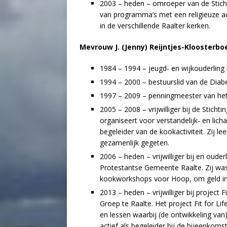
2003 – heden – omroeper van de Sticht
van programma’s met een religieuze ac
in de verschillende Raalter kerken.
Mevrouw J. (Jenny) Reijntjes-Kloosterbo
1984 – 1994 – jeugd- en wijkouderlin
1994 – 2000 – bestuurslid van de Diab
1997 – 2009 – penningmeester van h
2005 – 2008 – vrijwilliger bij de Stichti
organiseert voor verstandelijk- en lich
begeleider van de kookactiviteit. Zij 
gezamenlijk gegeten.
2006 – heden – vrijwilliger bij en oude
Protestantse Gemeente Raalte. Zij was/i
kookworkshops voor Hoop, om geld in
2013 – heden – vrijwilliger bij project
Groep te Raalte. Het project Fit for Lif
en lessen waarbij (de ontwikkeling van
actief als begeleider bij de bijeenkoms