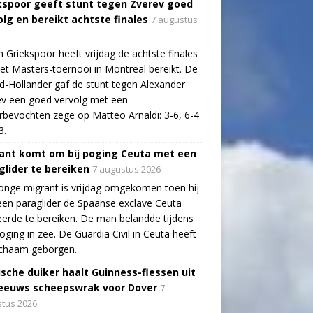
kspoor geeft stunt tegen Zverev goed
olg en bereikt achtste finales
7 augustus
n Griekspoor heeft vrijdag de achtste finales
et Masters-toernooi in Montreal bereikt. De
-Hollander gaf de stunt tegen Alexander
v een goed vervolg met een
bevochten zege op Matteo Arnaldi: 3-6, 6-4
3.
ant komt om bij poging Ceuta met een
glider te bereiken
7 augustus 2026
onge migrant is vrijdag omgekomen toen hij
en paraglider de Spaanse exclave Ceuta
erde te bereiken. De man belandde tijdens
poging in zee. De Guardia Civil in Ceuta heeft
lichaam geborgen.
ische duiker haalt Guinness-flessen uit
eeuws scheepswrak voor Dover
7
tus 2026