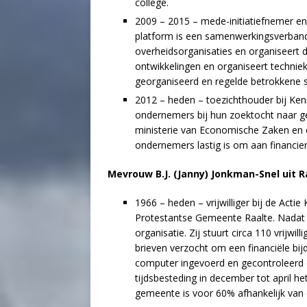
college.
2009 – 2015 – mede-initiatiefnemer en 
platform is een samenwerkingsverband 
overheidsorganisaties en organiseert d
ontwikkelingen en organiseert techni
georganiseerd en regelde betrokkene 
2012 – heden – toezichthouder bij Kenn
ondernemers bij hun zoektocht naar gel
ministerie van Economische Zaken en 
ondernemers lastig is om aan financie
Mevrouw B.J. (Janny) Jonkman-Snel uit R
1966 – heden – vrijwilliger bij de Acti
Protestantse Gemeente Raalte. Nadat z
organisatie. Zij stuurt circa 110 vrijw
brieven verzocht om een financiële bi
computer ingevoerd en gecontroleerd of 
tijdsbesteding in december tot april het
gemeente is voor 60% afhankelijk van 