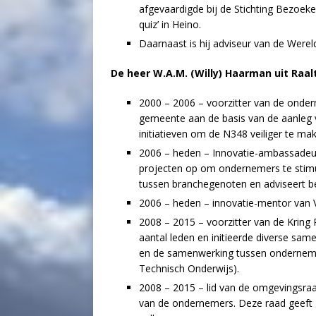
afgevaardigde bij de Stichting Bezoek
quiz’ in Heino.
Daarnaast is hij adviseur van de Wereld
De heer W.A.M. (Willy) Haarman uit Raal
2000 – 2006 – voorzitter van de onde
gemeente aan de basis van de aanleg v
initiatieven om de N348 veiliger te mak
2006 – heden – Innovatie-ambassadeur
projecten op om ondernemers te stimul
tussen branchegenoten en adviseert be
2006 – heden – innovatie-mentor van 
2008 – 2015 – voorzitter van de Kring 
aantal leden en initieerde diverse sa
en de samenwerking tussen ondernem
Technisch Onderwijs).
2008 – 2015 – lid van de omgevingsraa
van de ondernemers. Deze raad geeft 