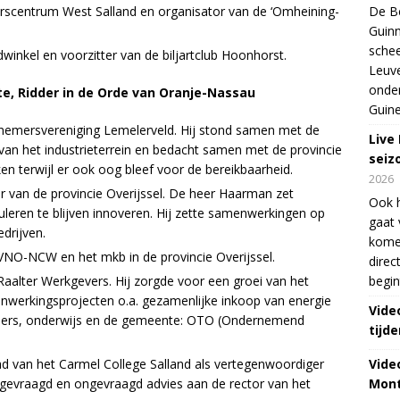
erscentrum West Salland en organisator van de ‘Omheining-
De Be
Guinn
schee
winkel en voorzitter van de biljartclub Hoonhorst.
Leuve
onde
te, Ridder in de Orde van Oranje-Nassau
Guine
rnemersvereniging Lemelerveld. Hij stond samen met de
Live
an het industrieterrein en bedacht samen met de provincie
seiz
en terwijl er ook oog bleef voor de bereikbaarheid.
2026
 van de provincie Overijssel. De heer Haarman zet
Ook 
eren te blijven innoveren. Hij zette samenwerkingen op
gaat 
drijven.
kome
VNO-NCW en het mkb in de provincie Overijssel.
direc
Raalter Werkgevers. Hij zorgde voor een groei van het
begin
menwerkingsprojecten o.a. gezamenlijke inkoop van energie
Vide
ers, onderwijs en de gemeente: OTO (Ondernemend
tijde
d van het Carmel College Salland als vertegenwoordiger
Vide
gevraagd en ongevraagd advies aan de rector van het
Mont