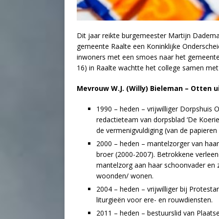
Dit jaar reikte burgemeester Martijn Dadema
gemeente Raalte een Koninklijke Onderschei
inwoners met een smoes naar het gemeentehu
16) in Raalte wachtte het college samen met
Mevrouw W.J. (Willy) Bieleman – Otten u
1990 – heden – vrijwilliger Dorpshuis
redactieteam van dorpsblad ‘De Koerier’
de vermenigvuldiging (van de papieren 
2000 – heden – mantelzorger van haar s
broer (2000-2007). Betrokkene verleen
mantelzorg aan haar schoonvader en zij
woonden/ wonen.
2004 – heden – vrijwilliger bij Protes
liturgieën voor ere- en rouwdiensten.
2011 – heden – bestuurslid van Plaats