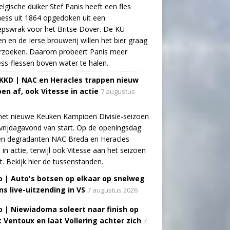
lgische duiker Stef Panis heeft een fles
ess uit 1864 opgedoken uit een
pswrak voor het Britse Dover. De KU
n en de Ierse brouwerij willen het bier graag
rzoeken. Daarom probeert Panis meer
ss-flessen boven water te halen.
 KKD | NAC en Heracles trappen nieuw
oen af, ook Vitesse in actie
7 augustus
het nieuwe Keuken Kampioen Divisie-seizoen
vrijdagavond van start. Op de openingsdag
n degradanten NAC Breda en Heracles
t in actie, terwijl ook Vitesse aan het seizoen
t. Bekijk hier de tussenstanden.
o | Auto's botsen op elkaar op snelweg
ns live-uitzending in VS
7 augustus 2026
o | Niewiadoma soleert naar finish op
 Ventoux en laat Vollering achter zich
7