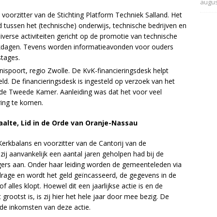
augus
voorzitter van de Stichting Platform Techniek Salland. Het
tussen het (technische) onderwijs, technische bedrijven en
iverse activiteiten gericht op de promotie van technische
ekdagen. Tevens worden informatieavonden voor ouders
stages.
ispoort, regio Zwolle. De KvK-financieringsdesk helpt
d. De financieringsdesk is ingesteld op verzoek van het
de Tweede Kamer. Aanleiding was dat het voor veel
ring te komen.
aalte, Lid in de Orde van Oranje-Nassau
e Kerkbalans en voorzitter van de Cantorij van de
ij aanvankelijk een aantal jaren geholpen had bij de
illigers aan. Onder haar leiding worden de gemeenteleden via
jdrage en wordt het geld geïncasseerd, de gegevens in de
alles klopt. Hoewel dit een jaarlijkse actie is en de
 grootst is, is zij hier het hele jaar door mee bezig. De
de inkomsten van deze actie.