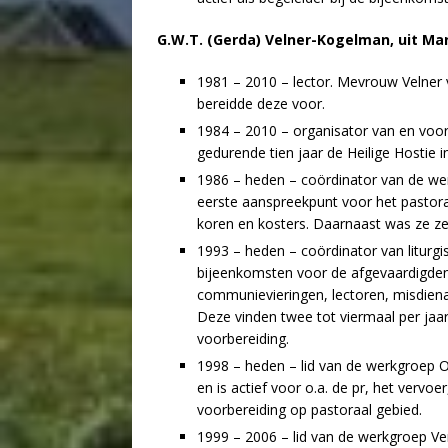
G.W.T. (Gerda) Velner-Kogelman, uit Ma
1981 – 2010 – lector. Mevrouw Velner 
bereidde deze voor.
1984 – 2010 – organisator van en voo
gedurende tien jaar de Heilige Hostie 
1986 – heden – coördinator van de wer
eerste aanspreekpunt voor het pastora
koren en kosters. Daarnaast was ze zel
1993 – heden – coördinator van liturg
bijeenkomsten voor de afgevaardigde
communievieringen, lectoren, misdiena
Deze vinden twee tot viermaal per jaa
voorbereiding.
1998 – heden – lid van de werkgroep 
en is actief voor o.a. de pr, het vervoe
voorbereiding op pastoraal gebied.
1999 – 2006 – lid van de werkgroep Ve