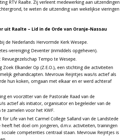
ing RTV Raalte. Zij verleent medewerking aan uitzendingen
htergrond, te weten de uitzending van wekelijkse vieringen
er uit Raalte – Lid in de Orde van Oranje-Nassau
g bij de Nederlands Hervormde Kerk Wesepe.
etes-vereniging Deventer (inmiddels opgeheven).
et Revuegezelschap Tempo te Wesepe.
ng Zoek Elkander Op (Z.E.O.), een stichting die activiteiten
amelijk gehandicapten. Mevrouw Reijntjes was/is actief als
leerde hun koken, omgaan met elkaar en er werd achteraf
rling en voorzitter van de Pastorale Raad van de
s actief als initiator, organisator en begeleider van de
 te zamelen voor het KWF.
 Fit for Life van het Carmel College Salland van de Landstede
e heeft het doel om jongeren, d.m.v. activiteiten, trainingen
) sociale competenties centraal staan. Mevrouw Reijntjes is
ten.