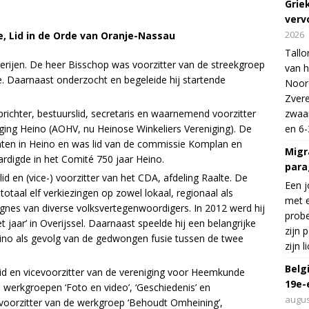
Grie
verv
2026
te, Lid in de Orde van Oranje-Nassau
Tallo
sterijen. De heer Bisschop was voorzitter van de streekgroep
van h
. Daarnaast onderzocht en begeleide hij startende
Noord
Zvere
prichter, bestuurslid, secretaris en waarnemend voorzitter
zwaar
ng Heino (AOHV, nu Heinose Winkeliers Vereniging). De
en 6-
ten in Heino en was lid van de commissie Komplan en
Migr
rdigde in het Comité 750 jaar Heino.
para
slid en (vice-) voorzitter van het CDA, afdeling Raalte. De
Een j
otaal elf verkiezingen op zowel lokaal, regionaal als
met e
nes van diverse volksvertegenwoordigers. In 2012 werd hij
probe
et jaar’ in Overijssel. Daarnaast speelde hij een belangrijke
zijn 
eino als gevolg van de gedwongen fusie tussen de twee
zijn 
Belg
slid en vicevoorzitter van de vereniging voor Heemkunde
19e-
e werkgroepen ‘Foto en video’, ‘Geschiedenis’ en
augus
 voorzitter van de werkgroep ‘Behoudt Omheining’,