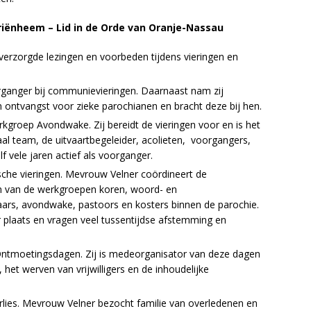
riënheem – Lid in de Orde van Oranje-Nassau
verzorgde lezingen en voorbeden tijdens vieringen en
rganger bij communievieringen. Daarnaast nam zij
in ontvangst voor zieke parochianen en bracht deze bij hen.
kgroep Avondwake. Zij bereidt de vieringen voor en is het
al team, de uitvaartbegeleider, acolieten, voorgangers,
f vele jaren actief als voorganger.
ische vieringen. Mevrouw Velner coördineert de
n van de werkgroepen koren, woord- en
ars, avondwake, pastoors en kosters binnen de parochie.
r plaats en vragen veel tussentijdse afstemming en
Ontmoetingsdagen. Zij is medeorganisator van deze dagen
r, het werven van vrijwilligers en de inhoudelijke
rlies. Mevrouw Velner bezocht familie van overledenen en