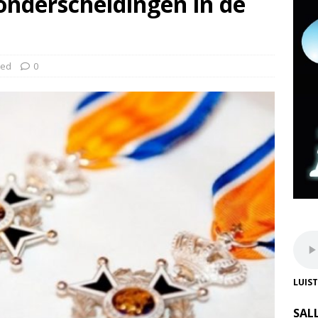
onderscheidingen in de
zed
0
LUIS
SAL