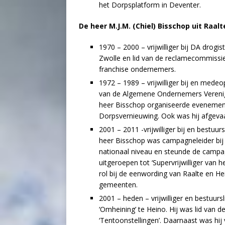
het Dorpsplatform in Deventer.
De heer M.J.M. (Chiel) Bisschop uit Raal
1970 – 2000 – vrijwilliger bij DA drogi
Zwolle en lid van de reclamecommissie
franchise ondernemers.
1972 – 1989 – vrijwilliger bij en medeo
van de Algemene Ondernemers Verenigi
heer Bisschop organiseerde evenemen
Dorpsvernieuwing. Ook was hij afgevaa
2001 – 2011 -vrijwilliger bij en bestuur
heer Bisschop was campagneleider bij t
nationaal niveau en steunde de campag
uitgeroepen tot ‘Supervrijwilliger van h
rol bij de eenwording van Raalte en H
gemeenten.
2001 – heden – vrijwilliger en bestuur
‘Omheining’ te Heino. Hij was lid van d
‘Tentoonstellingen’. Daarnaast was hij