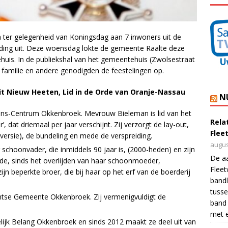
 ter gelegenheid van Koningsdag aan 7 inwoners uit de
ding uit. Deze woensdag lokte de gemeente Raalte deze
is. In de publiekshal van het gemeentehuis (Zwolsestraat
 familie en andere genodigden de feestelingen op.
it Nieuw Heeten, Lid in de Orde van Oranje-Nassau
N
 Ons-Centrum Okkenbroek. Mevrouw Bieleman is lid van het
Rela
, dat driemaal per jaar verschijnt. Zij verzorgt de lay-out,
Flee
versie), de bundeling en mede de verspreiding.
augus
choonvader, die inmiddels 90 jaar is, (2000-heden) en zijn
De a
de, sinds het overlijden van haar schoonmoeder,
Flee
n beperkte broer, die bij haar op het erf van de boerderij
bandl
tusse
tantse Gemeente Okkenbroek. Zij vermenigvuldigt de
band 
met e
elijk Belang Okkenbroek en sinds 2012 maakt ze deel uit van