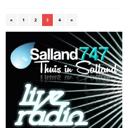
«
1
2
3
4
»