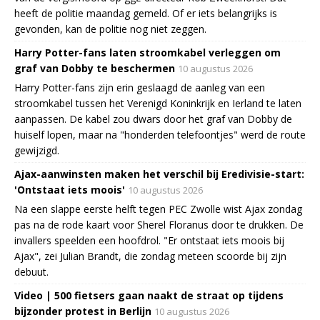
heeft de politie maandag gemeld. Of er iets belangrijks is
gevonden, kan de politie nog niet zeggen.
Harry Potter-fans laten stroomkabel verleggen om
graf van Dobby te beschermen
10 augustus 2026
Harry Potter-fans zijn erin geslaagd de aanleg van een
stroomkabel tussen het Verenigd Koninkrijk en Ierland te laten
aanpassen. De kabel zou dwars door het graf van Dobby de
huiself lopen, maar na "honderden telefoontjes" werd de route
gewijzigd.
Ajax-aanwinsten maken het verschil bij Eredivisie-start:
'Ontstaat iets moois'
10 augustus 2026
Na een slappe eerste helft tegen PEC Zwolle wist Ajax zondag
pas na de rode kaart voor Sherel Floranus door te drukken. De
invallers speelden een hoofdrol. "Er ontstaat iets moois bij
Ajax", zei Julian Brandt, die zondag meteen scoorde bij zijn
debuut.
Video | 500 fietsers gaan naakt de straat op tijdens
bijzonder protest in Berlijn
10 augustus 2026