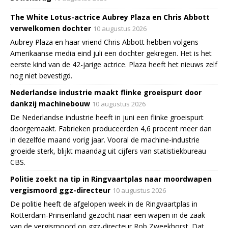
The White Lotus-actrice Aubrey Plaza en Chris Abbott
verwelkomen dochter
10 augustus 2026
Aubrey Plaza en haar vriend Chris Abbott hebben volgens
Amerikaanse media eind juli een dochter gekregen. Het is het
eerste kind van de 42-jarige actrice. Plaza heeft het nieuws zelf
nog niet bevestigd.
Nederlandse industrie maakt flinke groeispurt door
dankzij machinebouw
10 augustus 2026
De Nederlandse industrie heeft in juni een flinke groeispurt
doorgemaakt. Fabrieken produceerden 4,6 procent meer dan
in dezelfde maand vorig jaar. Vooral de machine-industrie
groeide sterk, blijkt maandag uit cijfers van statistiekbureau
CBS.
Politie zoekt na tip in Ringvaartplas naar moordwapen
vergismoord ggz-directeur
10 augustus 2026
De politie heeft de afgelopen week in de Ringvaartplas in
Rotterdam-Prinsenland gezocht naar een wapen in de zaak
van de vergismoord op ggz-directeur Rob Zweekhorst. Dat