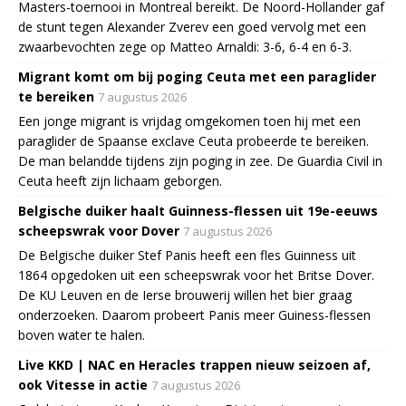
Masters-toernooi in Montreal bereikt. De Noord-Hollander gaf
de stunt tegen Alexander Zverev een goed vervolg met een
zwaarbevochten zege op Matteo Arnaldi: 3-6, 6-4 en 6-3.
Migrant komt om bij poging Ceuta met een paraglider
te bereiken
7 augustus 2026
Een jonge migrant is vrijdag omgekomen toen hij met een
paraglider de Spaanse exclave Ceuta probeerde te bereiken.
De man belandde tijdens zijn poging in zee. De Guardia Civil in
Ceuta heeft zijn lichaam geborgen.
Belgische duiker haalt Guinness-flessen uit 19e-eeuws
scheepswrak voor Dover
7 augustus 2026
De Belgische duiker Stef Panis heeft een fles Guinness uit
1864 opgedoken uit een scheepswrak voor het Britse Dover.
De KU Leuven en de Ierse brouwerij willen het bier graag
onderzoeken. Daarom probeert Panis meer Guiness-flessen
boven water te halen.
Live KKD | NAC en Heracles trappen nieuw seizoen af,
ook Vitesse in actie
7 augustus 2026