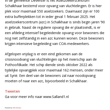
In de gemeente Deventer is het Asielzoekerscentrum
Schalkhaar bestemd voor opvang van vluchtelingen. Er is hier
plek voor maximaal 550 asielzoekers. Daarnaast zijn er 100
extra bufferplekken tot in ieder geval 1 februari 2025. Het
asielzoekerscentrum (azc) in Schalkhaar is sinds begin jaren ’90
in gebruik. Naast de reguliere opvang die er plaatsvindt, is er
een afdeling intensief begeleidende opvang voor bewoners die
nog niet zelfstandig in een azc kunnen wonen. Deze bewoners
krijgen intensieve begeleiding van COA-medewerkers.
Afgelopen vrijdag is er een eind gekomen aan de
crisisnoodvang van vluchtelingen op het rivierschip aan de
Pothoofdkade. Het schip diende sinds oktober 2022 als
tijdelijke opvangplek voor maximaal 162 mensen, onder meer
uit Syrië. Een deel van de bewoners zal naar noodopvang
moeten of naar een azc, bijvoorbeeld in Schalkhaar.
Tweeten
Ga voor meer info naar www.Salland1.nl
Powered by
WPeMatico