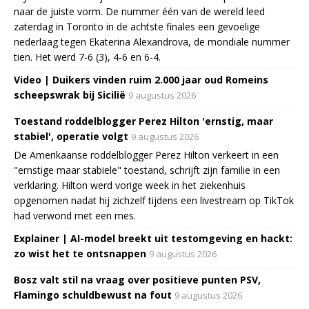
naar de juiste vorm. De nummer één van de wereld leed
zaterdag in Toronto in de achtste finales een gevoelige
nederlaag tegen Ekaterina Alexandrova, de mondiale nummer
tien. Het werd 7-6 (3), 4-6 en 6-4.
Video | Duikers vinden ruim 2.000 jaar oud Romeins
scheepswrak bij Sicilië
9 augustus 2026
Toestand roddelblogger Perez Hilton 'ernstig, maar
stabiel', operatie volgt
9 augustus 2026
De Amerikaanse roddelblogger Perez Hilton verkeert in een
"ernstige maar stabiele" toestand, schrijft zijn familie in een
verklaring. Hilton werd vorige week in het ziekenhuis
opgenomen nadat hij zichzelf tijdens een livestream op TikTok
had verwond met een mes.
Explainer | AI-model breekt uit testomgeving en hackt:
zo wist het te ontsnappen
9 augustus 2026
Bosz valt stil na vraag over positieve punten PSV,
Flamingo schuldbewust na fout
9 augustus 2026