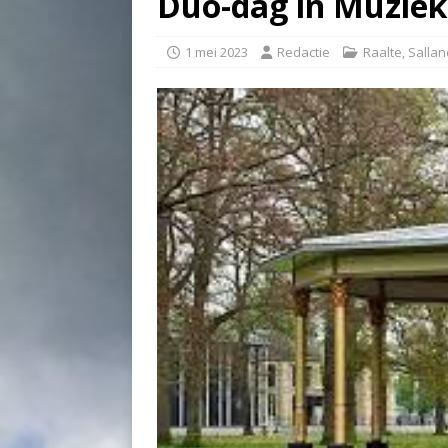
Duo-dag in Muziek
1 mei 2023
Redactie
Raalte
,
Sallan