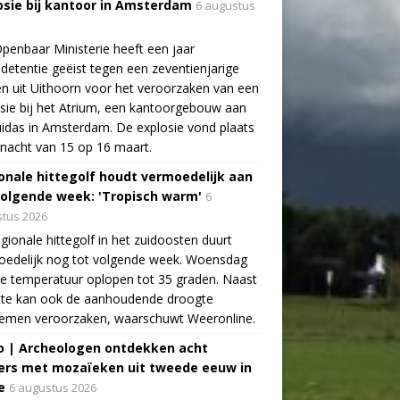
osie bij kantoor in Amsterdam
6 augustus
penbaar Ministerie heeft een jaar
detentie geëist tegen een zeventienjarige
n uit Uithoorn voor het veroorzaken van een
sie bij het Atrium, een kantoorgebouw aan
idas in Amsterdam. De explosie vond plaats
 nacht van 15 op 16 maart.
onale hittegolf houdt vermoedelijk aan
volgende week: 'Tropisch warm'
6
tus 2026
gionale hittegolf in het zuidoosten duurt
oedelijk nog tot volgende week. Woensdag
e temperatuur oplopen tot 35 graden. Naast
tte kan ook de aanhoudende droogte
lemen veroorzaken, waarschuwt Weeronline.
o | Archeologen ontdekken acht
rs met mozaïeken uit tweede eeuw in
e
6 augustus 2026