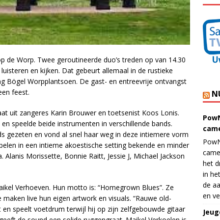
op de Worp. Twee geroutineerde duo’s treden op van 14.30
t luisteren en kijken. Dat gebeurt allemaal in de rustieke
 Bögel Worpplantsoen. De gast- en entreevrije ontvangst
en feest.
N
aat uit zangeres Karin Brouwer en toetsenist Koos Lonis.
PowN
en speelde beide instrumenten in verschillende bands.
came
nds gezeten en vond al snel haar weg in deze intiemere vorm
PowN
 spelen in een intieme akoestische setting bekende en minder
came
. Alanis Morissette, Bonnie Raitt, Jessie J, Michael Jackson
het d
in he
de aa
Maikel Verhoeven. Hun motto is: “Homegrown Blues”. Ze
en ve
 maken live hun eigen artwork en visuals. “Rauwe old-
t en speelt voetdrum terwijl hij op zijn zelfgebouwde gitaar
Jeug
 geeft de sound een solide ruggengraat. Maikel Verkoelen is