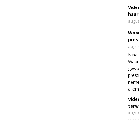
Vide
haar
augus
Waar
pres
augus
Nina 
Waar 
gewo
prest
nemen
allem
Vide
terwi
augus