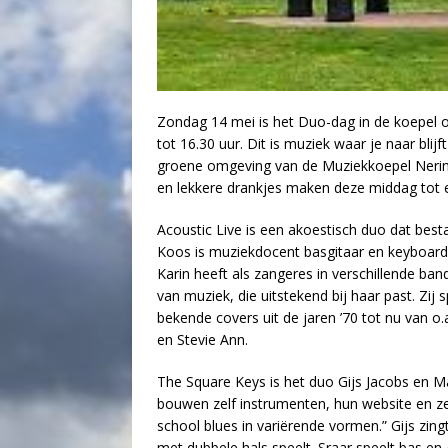
Zondag 14 mei is het Duo-dag in de koepel 
tot 16.30 uur. Dit is muziek waar je naar blijf
groene omgeving van de Muziekkoepel Nering
en lekkere drankjes maken deze middag tot e
Acoustic Live is een akoestisch duo dat best
Koos is muziekdocent basgitaar en keyboard 
Karin heeft als zangeres in verschillende ba
van muziek, die uitstekend bij haar past. Zij
bekende covers uit de jaren ’70 tot nu van o.a
en Stevie Ann.
The Square Keys is het duo Gijs Jacobs en 
bouwen zelf instrumenten, hun website en ze
school blues in variërende vormen.” Gijs zing
met dubbele hals speelt. Sraar speelt bas en