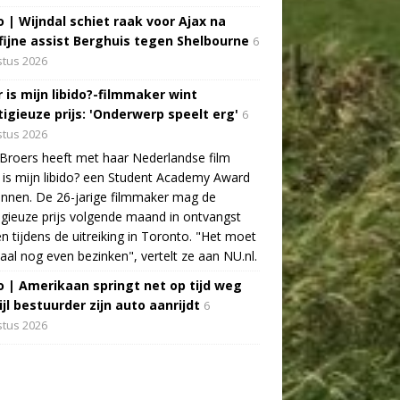
o | Wijndal schiet raak voor Ajax na
fijne assist Berghuis tegen Shelbourne
6
tus 2026
 is mijn libido?-filmmaker wint
tigieuze prijs: 'Onderwerp speelt erg'
6
tus 2026
Broers heeft met haar Nederlandse film
is mijn libido? een Student Academy Award
nnen. De 26-jarige filmmaker mag de
igieuze prijs volgende maand in ontvangst
 tijdens de uitreiking in Toronto. "Het moet
aal nog even bezinken", vertelt ze aan NU.nl.
o | Amerikaan springt net op tijd weg
jl bestuurder zijn auto aanrijdt
6
tus 2026