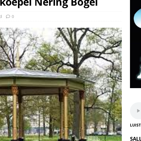
koepel Nering Bögel
d
0
LUIS
SAL