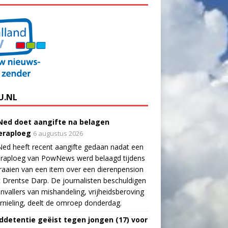
U.NL
ed doet aangifte na belagen
raploeg
6 augustus 2026
ed heeft recent aangifte gedaan nadat een
raploeg van PowNews werd belaagd tijdens
raaien van een item over een dierenpension
t Drentse Darp. De journalisten beschuldigen
nvallers van mishandeling, vrijheidsberoving
rnieling, deelt de omroep donderdag.
ddetentie geëist tegen jongen (17) voor