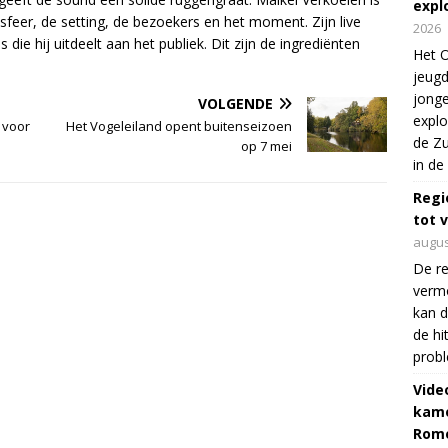
expl
feer, de setting, de bezoekers en het moment. Zijn live
2026
s die hij uitdeelt aan het publiek. Dit zijn de ingrediënten
Het O
jeugd
jonge
VOLGENDE
explo
 voor
Het Vogeleiland opent buitenseizoen
de Zu
op 7 mei
in de
Regi
tot 
augus
De re
verm
kan d
de hi
prob
Vide
kame
Rom