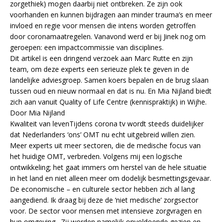
zorgethiek) mogen daarbij niet ontbreken. Ze zijn ook
voorhanden en kunnen bijdragen aan minder trauma’s en meer
invloed en regie voor mensen die intens worden getroffen
door coronamaatregelen. Vanavond werd er bij Jinek nog om
geroepen: een impactcommissie van disciplines.
Dit artikel is een dringend verzoek aan Marc Rutte en zijn
team, om deze experts een serieuze plek te geven in de
landelijke adviesgroep. Samen koers bepalen en de brug slaan
tussen oud en nieuw normaal en dat is nu. En Mia Nijland biedt
zich aan vanuit Quality of Life Centre (kennispraktijk) in Wijhe.
Door Mia Nijland
Kwaliteit van levenTijdens corona tv wordt steeds duidelijker
dat Nederlanders ‘ons’ OMT nu echt uitgebreid willen zien.
Meer experts uit meer sectoren, die de medische focus van
het huidige OMT, verbreden. Volgens mij een logische
ontwikkeling; het gaat immers om herstel van de hele situatie
in het land en niet alleen meer om dodelijk besmettingsgevaar.
De economische – en culturele sector hebben zich al lang
aangediend. Ik draag bij deze de ‘niet medische’ zorgsector
voor. De sector voor mensen met intensieve zorgvragen en
hun omgeving. Zij worden namelijk onvoldoende gezien en