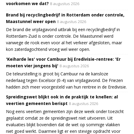
voorkomen we dat?
8 augustus 2026
Brand bij recyclingbedrijf in Rotterdam onder controle,
Maastunnel weer open
8 augustus 2026
De brand die vrijdagavond uitbrak bij een recyclingbedrijf in
Rotterdam-Zuid is onder controle. De Maastunnel werd
vanwege de rook even voor al het verkeer afgesloten, maar
kon zaterdagochtend vroeg wel weer open.
'Keiharde les' voor Cambuur bij Eredivisie-rentree: 'Er
moeten vier jongens bij'
8 augustus 2026
De teleurstelling is groot bij Cambuur na de kansloze
nederlaag tegen Excelsior (0-4) van vrijdagavond. De Friezen
hadden zich meer voorgesteld van hun rentree in de Eredivisie.
Spreidingswet blijkt ook in de praktijk te knellen: al
veertien gemeenten berispt
8 augustus 2026
Nog eens veertien gemeenten zijn deze week onder toezicht
geplaatst omdat ze de spreidingswet niet uitvoeren. Uit
evaluaties blijkt bovendien dat de wet op sommige vlakken
niet goed werkt. Daarmee ligt er een stevige opdracht voor