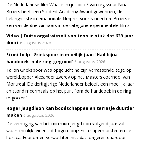
De Nederlandse film Waar is mijn libido? van regisseur Nina
Broers heeft een Student Academy Award gewonnen, de
belangrijkste internationale filmprijs voor studenten. Broers is
een van de drie winnaars in de categorie experimentele films.
Video | Duits orgel wisselt van toon in stuk dat 639 jaar
duurt
6 augustus 2026
Stunt helpt Griekspoor in moeilijk jaar: 'Had bijna
handdoek in de ring gegooid'
6 augustus 2026
Tallon Griekspoor was opgelucht na zijn verrassende zege op
wereldtopper Alexander Zverev op het Masters-toernooi van
Montreal. De dertigjarige Nederlander beleeft een moeilijk jaar
en stond meermaals op het punt "om de handdoek in de ring
te gooien".
Hoger jeugdloon kan boodschappen en terrasje duurder
maken
6 augustus 2026
De verhoging van het minimumjeugdloon volgend jaar zal
waarschijnlijk leiden tot hogere prijzen in supermarkten en de
horeca. Economen verwachten niet dat jongeren daardoor