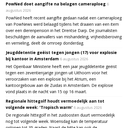
PowNed doet aangifte na belagen cameraploeg
6
augustus 2026
PowNed heeft recent aangifte gedaan nadat een cameraploeg
van PowNews werd belaagd tijdens het draaien van een item
over een dierenpension in het Drentse Darp. De journalisten
beschuldigen de aanvallers van mishandeling, vrijheidsberoving
en vernieling, deelt de omroep donderdag.
Jeugddetentie geëist tegen jongen (17) voor explosie
bij kantoor in Amsterdam
6 augustus 2026
Het Openbaar Ministerie heeft een jaar jeugddetentie geëist
tegen een zeventienjarige jongen uit Uithoorn voor het
veroorzaken van een explosie bij het Atrium, een
kantoorgebouw aan de Zuidas in Amsterdam. De explosie
vond plaats in de nacht van 15 op 16 maart.
Regionale hittegolf houdt vermoedelijk aan tot
volgende week: 'Tropisch warm'
6 augustus 2026
De regionale hittegolf in het zuidoosten duurt vermoedelijk
nog tot volgende week. Woensdag kan de temperatuur
oplopen tot 35 graden. Naast de hitte kan ook de