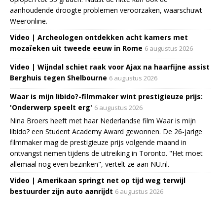
aanhoudende droogte problemen veroorzaken, waarschuwt
Weeronline.
Video | Archeologen ontdekken acht kamers met
mozaïeken uit tweede eeuw in Rome
6 augustus 2026
Video | Wijndal schiet raak voor Ajax na haarfijne assist
Berghuis tegen Shelbourne
6 augustus 2026
Waar is mijn libido?-filmmaker wint prestigieuze prijs:
'Onderwerp speelt erg'
6 augustus 2026
Nina Broers heeft met haar Nederlandse film Waar is mijn
libido? een Student Academy Award gewonnen. De 26-jarige
filmmaker mag de prestigieuze prijs volgende maand in
ontvangst nemen tijdens de uitreiking in Toronto. "Het moet
allemaal nog even bezinken", vertelt ze aan NU.nl.
Video | Amerikaan springt net op tijd weg terwijl
bestuurder zijn auto aanrijdt
6 augustus 2026