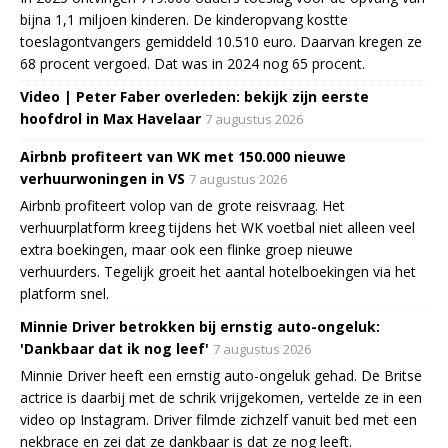
bijna 1,1 miljoen kinderen. De kinderopvang kostte
toeslagontvangers gemiddeld 10.510 euro. Daarvan kregen ze
68 procent vergoed. Dat was in 2024 nog 65 procent.
Video | Peter Faber overleden: bekijk zijn eerste
hoofdrol in Max Havelaar
7 augustus 2026
Airbnb profiteert van WK met 150.000 nieuwe
verhuurwoningen in VS
7 augustus 2026
Airbnb profiteert volop van de grote reisvraag. Het
verhuurplatform kreeg tijdens het WK voetbal niet alleen veel
extra boekingen, maar ook een flinke groep nieuwe
verhuurders. Tegelijk groeit het aantal hotelboekingen via het
platform snel.
Minnie Driver betrokken bij ernstig auto-ongeluk:
'Dankbaar dat ik nog leef'
7 augustus 2026
Minnie Driver heeft een ernstig auto-ongeluk gehad. De Britse
actrice is daarbij met de schrik vrijgekomen, vertelde ze in een
video op Instagram. Driver filmde zichzelf vanuit bed met een
nekbrace en zei dat ze dankbaar is dat ze nog leeft.