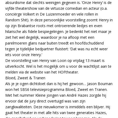
absurdisme dat slechts weinigen gegeven is. ‘Onze Henry’ is de
vijfde theatershow van de virtuoze comedian en acteur (o.a.
conciërge Volkert in De Luizenmoeder en vele rollen in
Random Shit). In deze persoonlijke voorstelling zoomt Henry in
op zijn Brabantse roots met ontroerende liedjes en even
hilarische als fidele bespiegelingen. Je bedenkt het niet maar je
ziet het wel degelijk, waardoor je na afloop met een
parelmoeren glans naar buiten treedt en hoofdschuddend
tegen je tijdelijke bedpartner fluistert: ‘Dat was nu echt weer
iets voor onze Henry.’
De voorstelling van Henry van Loon op vrijdag 13 maart is
uitverkocht. Wel is het mogelijk om u voor de wachtlijst aan te
melden via de website van het HOFtheater.
Bloed, Zweet & Tranen
Als je je ogen dichtdoet dan is hij het gewoon… Jason Bouman
won het SBS6 televisieprogramma Bloed, Zweet en Tranen.
Met het nummer Kleine jongen van André Hazes zorgde hij
ervoor dat de jury direct overtuigd was van zijn
zangkwaliteiten. Deze nieuwkomer is inmiddels een blijver. Hij
gaat het theater in met alle hits van twee generaties Hazes,