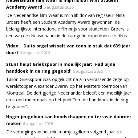
Nederlandse film Waar is mijn libido? wint Student
Academy Award
6 augustus 2026
De Nederlandse film Waar is mijn libido? van regisseur Nina
Broers heeft een Student Academy Award gewonnen, de
belangrijkste internationale filmprijs voor studenten. Broers is
een van de drie winnaars in de categorie experimentele films.
Video | Duits orgel wisselt van toon in stuk dat 639 jaar
duurt
6 augustus 2026
Stunt helpt Griekspoor in moeilijk jaar: 'Had bijna
handdoek in de ring gegooid'
6 augustus 2026
Tallon Griekspoor was opgelucht na zijn verrassende zege op
wereldtopper Alexander Zverev op het Masters-toernooi van
Montreal. De dertigjarige Nederlander beleeft een moeilijk jaar
en stond meermaals op het punt "om de handdoek in de ring
te gooien".
Hoger jeugdloon kan boodschappen en terrasje duurder
maken
6 augustus 2026
De verhoging van het minimumjeugdloon volgend jaar zal