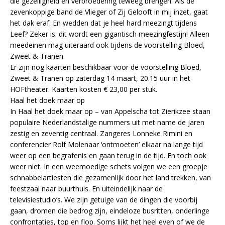
die gezelligheid en verbroedering teweeg brengen. Als de
zevenkoppige band de Vlieger of Zij Gelooft in mij inzet, gaat
het dak eraf. En wedden dat je heel hard meezingt tijdens
Leef? Zeker is: dit wordt een gigantisch meezingfestijn! Alleen
meedeinen mag uiteraard ook tijdens de voorstelling Bloed,
Zweet & Tranen.
Er zijn nog kaarten beschikbaar voor de voorstelling Bloed,
Zweet & Tranen op zaterdag 14 maart, 20.15 uur in het
HOFtheater. Kaarten kosten € 23,00 per stuk.
Haal het doek maar op
In Haal het doek maar op – van Appelscha tot Zierikzee staan
populaire Nederlandstalige nummers uit met name de jaren
zestig en zeventig centraal. Zangeres Lonneke Rimini en
conferencier Rolf Molenaar ‘ontmoeten’ elkaar na lange tijd
weer op een begrafenis en gaan terug in de tijd. En toch ook
weer niet. In een weemoedige schets volgen we een groepje
schnabbelartiesten die gezamenlijk door het land trekken, van
feestzaal naar buurthuis. En uiteindelijk naar de
televisiestudio’s. We zijn getuige van de dingen die voorbij
gaan, dromen die bedrog zijn, eindeloze busritten, onderlinge
confrontaties, top en flop. Soms lijkt het heel even of we de