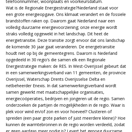
telefoonnummer, woonplaats en voorkeursdatum.
Wat is de Regionale Energiestrategie?Nederland staat voor
een grote energieopgave. Ons klimaat verandert en de fossiele
brandstoffen raken op. Daarom gaat Nederland naar een
volledig duurzame energievoorziening; onze energie wordt
straks volledig opgewekt in het landschap. Dit heet de
energietransitie. Deze transitie zorgt ervoor dat ons landschap
de komende 30 jaar gaat veranderen. De energietransitie
houdt niet op bij de gemeentegrens. Daarom is Nederland
opgedeeld in 30 regio’s die samen elk een Regionale
Energiestrategie maken: de RES. In West-Overijssel gebeurt dat
in een samenwerkingsverband van 11 gemeenten, de provincie
Overijssel, Waterschap Drents Overijsselse Delta en
netbeheerder Enexis. In dat samenwerkingsverband wordt
samen gewerkt met maatschappelijke organisaties,
energiecoöperaties, bedrijven en jongeren uit de regio. Samen
onderzoeken de partijen de mogelijkheden in de regio. Waar is
plek voor wind en/of zon en voor hoeveel? Clusteren of
spreiden (een paar grote parken of juist meerdere kleine)? Hoe
kunnen de warmtebronnen in de regio worden verdeeld, zodat
er geen aardgas meer nodig is? Levert het genoeg duurzame