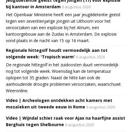
Jeugddetentie geëist tegen jongen (17) voor explosie
bij kantoor in Amsterdam
6 augustus 2026
Het Openbaar Ministerie heeft een jaar jeugddetentie geëist
tegen een zeventienjarige jongen uit Uithoorn voor het
veroorzaken van een explosie bij het Atrium, een
kantoorgebouw aan de Zuidas in Amsterdam. De explosie
vond plaats in de nacht van 15 op 16 maart.
Regionale hittegolf houdt vermoedelijk aan tot
volgende week: 'Tropisch warm'
6 augustus 2026
De regionale hittegolf in het zuidoosten duurt vermoedelijk
nog tot volgende week. Woensdag kan de temperatuur
oplopen tot 35 graden. Naast de hitte kan ook de
aanhoudende droogte problemen veroorzaken, waarschuwt
Weeronline.
Video | Archeologen ontdekken acht kamers met
mozaïeken uit tweede eeuw in Rome
6 augustus 2026
Video | Wijndal schiet raak voor Ajax na haarfijne assist
Berghuis tegen Shelbourne
6 augustus 2026