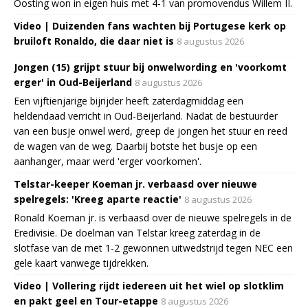
Oosting won in eigen huis met 4-1 van promovendus Willem II.
Video | Duizenden fans wachten bij Portugese kerk op
bruiloft Ronaldo, die daar niet is
8 augustus 2026
Jongen (15) grijpt stuur bij onwelwording en 'voorkomt
erger' in Oud-Beijerland
8 augustus 2026
Een vijftienjarige bijrijder heeft zaterdagmiddag een
heldendaad verricht in Oud-Beijerland. Nadat de bestuurder
van een busje onwel werd, greep de jongen het stuur en reed
de wagen van de weg. Daarbij botste het busje op een
aanhanger, maar werd 'erger voorkomen'.
Telstar-keeper Koeman jr. verbaasd over nieuwe
spelregels: 'Kreeg aparte reactie'
8 augustus 2026
Ronald Koeman jr. is verbaasd over de nieuwe spelregels in de
Eredivisie. De doelman van Telstar kreeg zaterdag in de
slotfase van de met 1-2 gewonnen uitwedstrijd tegen NEC een
gele kaart vanwege tijdrekken.
Video | Vollering rijdt iedereen uit het wiel op slotklim
en pakt geel en Tour-etappe
8 augustus 2026