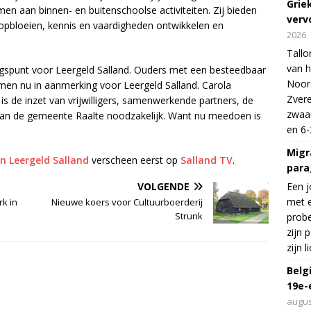
Grie
n aan binnen- en buitenschoolse activiteiten. Zij bieden
verv
 opbloeien, kennis en vaardigheden ontwikkelen en
2026
Tallo
van h
ngspunt voor Leergeld Salland. Ouders met een besteedbaar
Noord
en nu in aanmerking voor Leergeld Salland. Carola
Zvere
s de inzet van vrijwilligers, samenwerkende partners, de
zwaar
van de gemeente Raalte noodzakelijk. Want nu meedoen is
en 6-
Migr
n Leergeld Salland
verscheen eerst op
Salland TV
.
para
Een j
VOLGENDE
met e
rk in
Nieuwe koers voor Cultuurboerderij
Strunk
probe
zijn 
zijn 
Belg
19e-
augus