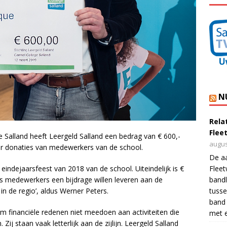
N
Rela
Flee
alland heeft Leergeld Salland een bedrag van € 600,-
augus
or donaties van medewerkers van de school.
De a
Flee
eindejaarsfeest van 2018 van de school. Uiteindelijk is €
bandl
s medewerkers een bijdrage willen leveren aan de
tusse
in de regio’, aldus Werner Peters.
band 
 financiële redenen niet meedoen aan activiteiten die
met e
Zij staan vaak letterlijk aan de zijlijn. Leergeld Salland