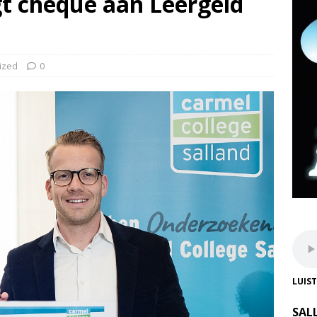
t cheque aan Leergeld
ized
0
LUIS
SAL