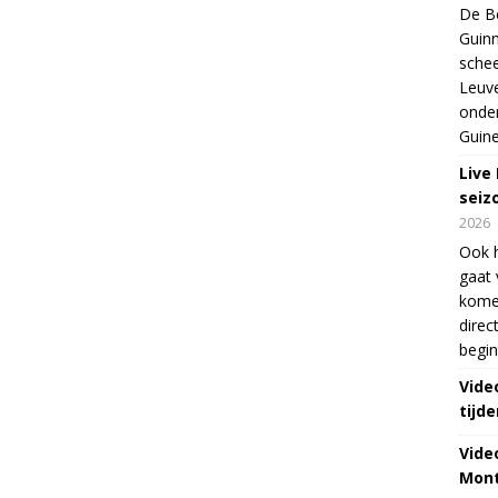
De Be
Guinn
schee
Leuve
onde
Guine
Live
seiz
2026
Ook 
gaat 
kome
direc
begin
Vide
tijde
Vide
Mont