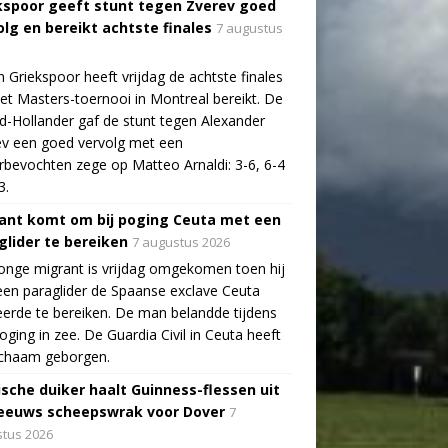
kspoor geeft stunt tegen Zverev goed
olg en bereikt achtste finales
7 augustus
n Griekspoor heeft vrijdag de achtste finales
et Masters-toernooi in Montreal bereikt. De
-Hollander gaf de stunt tegen Alexander
v een goed vervolg met een
bevochten zege op Matteo Arnaldi: 3-6, 6-4
3.
ant komt om bij poging Ceuta met een
glider te bereiken
7 augustus 2026
onge migrant is vrijdag omgekomen toen hij
en paraglider de Spaanse exclave Ceuta
erde te bereiken. De man belandde tijdens
poging in zee. De Guardia Civil in Ceuta heeft
lichaam geborgen.
ische duiker haalt Guinness-flessen uit
eeuws scheepswrak voor Dover
7
tus 2026