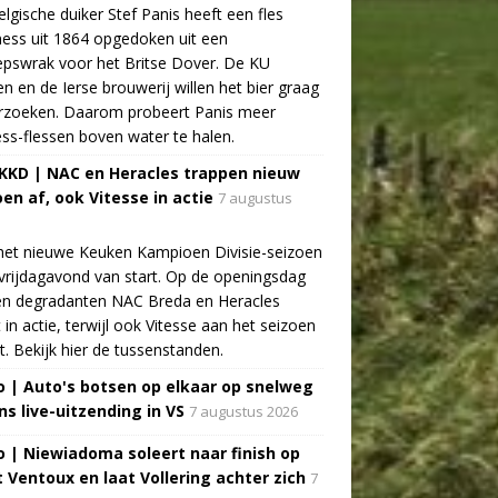
lgische duiker Stef Panis heeft een fles
ess uit 1864 opgedoken uit een
pswrak voor het Britse Dover. De KU
n en de Ierse brouwerij willen het bier graag
rzoeken. Daarom probeert Panis meer
ss-flessen boven water te halen.
 KKD | NAC en Heracles trappen nieuw
oen af, ook Vitesse in actie
7 augustus
het nieuwe Keuken Kampioen Divisie-seizoen
vrijdagavond van start. Op de openingsdag
n degradanten NAC Breda en Heracles
t in actie, terwijl ook Vitesse aan het seizoen
t. Bekijk hier de tussenstanden.
o | Auto's botsen op elkaar op snelweg
ns live-uitzending in VS
7 augustus 2026
o | Niewiadoma soleert naar finish op
 Ventoux en laat Vollering achter zich
7