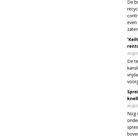
De br
recyc
cont
even 
zater
'Keih
rentr
augus
De te
kansl
vrijd
voorg
Spre
knel
augus
Nog 
onder
sprei
boven