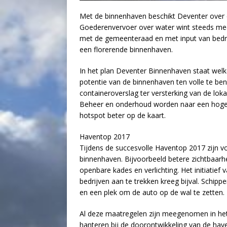
Met de binnenhaven beschikt Deventer over ee
Goederenvervoer over water wint steeds mee
met de gemeenteraad en met input van bed
een florerende binnenhaven.
In het plan Deventer Binnenhaven staat wel
potentie van de binnenhaven ten volle te ben
containeroverslag ter versterking van de lok
Beheer en onderhoud worden naar een hoger 
hotspot beter op de kaart.
Haventop 2017
Tijdens de succesvolle Haventop 2017 zijn v
binnenhaven. Bijvoorbeeld betere zichtbaarhe
openbare kades en verlichting. Het initiat
bedrijven aan te trekken kreeg bijval. Schipper
en een plek om de auto op de wal te zetten.
Al deze maatregelen zijn meegenomen in het
hanteren bij de doorontwikkeling van de have