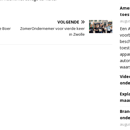
Amer
toes
augus
VOLGENDE
e Boer
ZomerOndernemer voor vierde keer
Een 
in Zwolle
voorb
besch
toes
appar
autor
waar
Vide
onde
Expl
maar
Bran
onde
augus