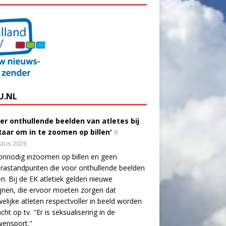
U.NL
er onthullende beelden van atletes bij
'Raar om in te zoomen op billen'
8
tus 2026
onnodig inzoomen op billen en geen
astandpunten die voor onthullende beelden
n. Bij de EK atletiek gelden nieuwe
lijnen, die ervoor moeten zorgen dat
elijke atleten respectvoller in beeld worden
cht op tv. "Er is seksualisering in de
wensport."