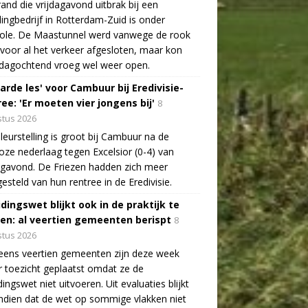
and die vrijdagavond uitbrak bij een
lingbedrijf in Rotterdam-Zuid is onder
role. De Maastunnel werd vanwege de rook
voor al het verkeer afgesloten, maar kon
dagochtend vroeg wel weer open.
arde les' voor Cambuur bij Eredivisie-
ee: 'Er moeten vier jongens bij'
8
tus 2026
leurstelling is groot bij Cambuur na de
oze nederlaag tegen Excelsior (0-4) van
agavond. De Friezen hadden zich meer
esteld van hun rentree in de Eredivisie.
idingswet blijkt ook in de praktijk te
len: al veertien gemeenten berispt
8
tus 2026
eens veertien gemeenten zijn deze week
 toezicht geplaatst omdat ze de
dingswet niet uitvoeren. Uit evaluaties blijkt
dien dat de wet op sommige vlakken niet