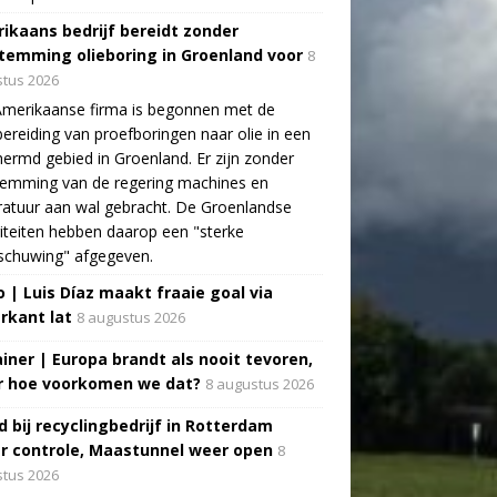
ikaans bedrijf bereidt zonder
temming olieboring in Groenland voor
8
tus 2026
Amerikaanse firma is begonnen met de
ereiding van proefboringen naar olie in een
ermd gebied in Groenland. Er zijn zonder
temming van de regering machines en
atuur aan wal gebracht. De Groenlandse
iteiten hebben daarop een "sterke
schuwing" afgegeven.
o | Luis Díaz maakt fraaie goal via
rkant lat
8 augustus 2026
ainer | Europa brandt als nooit tevoren,
 hoe voorkomen we dat?
8 augustus 2026
d bij recyclingbedrijf in Rotterdam
r controle, Maastunnel weer open
8
tus 2026