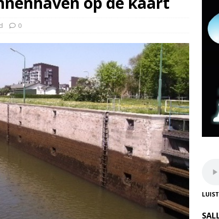
innenhaven op de kaart
d
0
LUIS
SAL