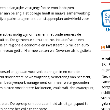
n belangrijke vestigingsfactor voor bedrijven.
r aan belang. Het college heeft in nauwe samenwerking
rijvenparkmanagement een stappenplan ontwikkeld voor
ke acties nodig zijn om samen met ondernemers de
utten. De gemeente stimuleert het initiatief voor een
ale en regionale economie en investeert 1,5 miljoen euro.
N
niveau getild. Hiermee zetten we Deventer als logistieke
Mind
EK: 
augus
oorstellen gedaan voor verbeteringen in en rond de
Niet 
id door betere bewegwijzering, verbetering van het zicht,
camer
ief van bedrijvenparkmanagement om meer watergebonden
zorge
s pleiten voor betere faciliteiten, zoals wifi, drinkwaterpunt,
richt
vrouw
gebra
 plan. De oproep om duurzaamheid als uitgangspunt te
vrou
n neemt het college ter harte.